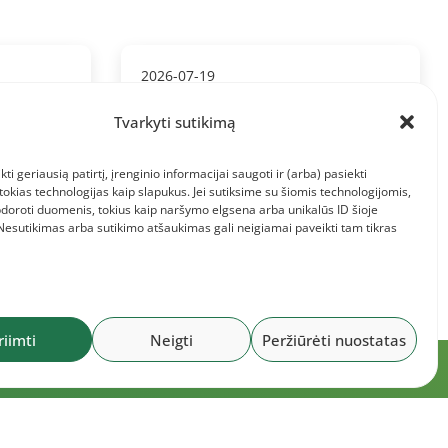
2026-07-19
Lietuvos meistrų
čempionatas
Tvarkyti sutikimą
kti geriausią patirtį, įrenginio informacijai saugoti ir (arba) pasiekti
kias technologijas kaip slapukus. Jei sutiksime su šiomis technologijomis,
doroti duomenis, tokius kaip naršymo elgsena arba unikalūs ID šioje
 Nesutikimas arba sutikimo atšaukimas gali neigiamai paveikti tam tikras
riimti
Neigti
Peržiūrėti nuostatas