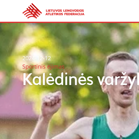
2024-12-12
Sportinis ėjimas
Kalėdinės varžy