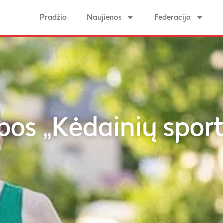
Pradžia
Naujienos
Federacija
bos „Kėdainių sport