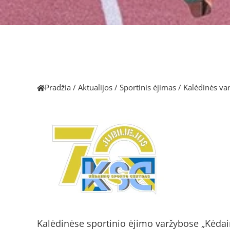
Pradžia
/
Aktualijos
/
Sportinis ėjimas
/
Kalėdinės va
Kalėdinėse sportinio ėjimo varžybose „Kėdain