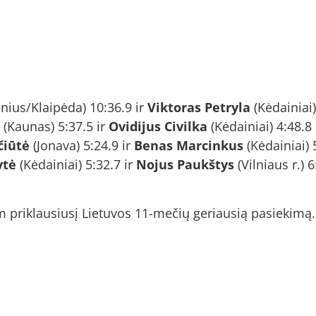
lnius/Klaipėda) 10:36.9 ir
Viktoras Petryla
(Kėdainiai)
(Kaunas) 5:37.5 ir
Ovidijus Civilka
(Kėdainiai) 4:48.8
čiūtė
(Jonava) 5:24.9 ir
Benas Marcinkus
(Kėdainiai) 
ytė
(Kėdainiai) 5:32.7 ir
Nojus Paukštys
(Vilniaus r.) 6
m priklausiusį Lietuvos 11-mečių geriausią pasiekimą.