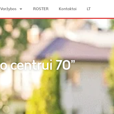
Varžybos
ROSTER
Kontaktai
LT
o centrui 70”