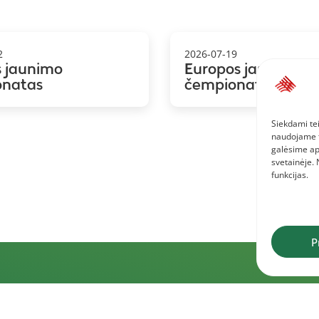
2
2026-07-19
s jaunimo
Europos jaunių
onatas
čempionatas
Siekdami tei
naudojame to
galėsime ap
svetainėje.
funkcijas.
P