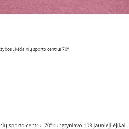
ržybos „Kėdainių sporto centrui 70”
ių sporto centrui 70” rungtyniavo 103 jaunieji ėjikai.