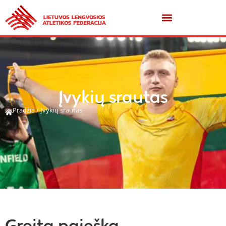
Įvykių srautas
Pradžia
/
Įvykių srautas
Greita paieška