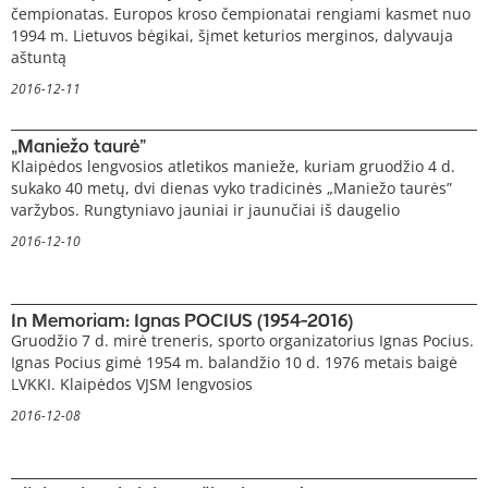
čempionatas. Europos kroso čempionatai rengiami kasmet nuo
1994 m. Lietuvos bėgikai, šįmet keturios merginos, dalyvauja
aštuntą
2016-12-11
„Maniežo taurė”
Klaipėdos lengvosios atletikos manieže, kuriam gruodžio 4 d.
sukako 40 metų, dvi dienas vyko tradicinės „Maniežo taurės”
varžybos. Rungtyniavo jauniai ir jaunučiai iš daugelio
2016-12-10
In Memoriam: Ignas POCIUS (1954-2016)
Gruodžio 7 d. mirė treneris, sporto organizatorius Ignas Pocius.
Ignas Pocius gimė 1954 m. balandžio 10 d. 1976 metais baigė
LVKKI. Klaipėdos VJSM lengvosios
2016-12-08