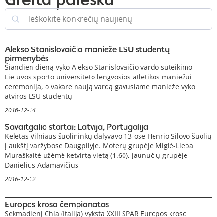
Alekso Stanislovaičio manieže LSU studentų
pirmenybės
Šiandien dieną vyko Alekso Stanislovaičio vardo suteikimo
Lietuvos sporto universiteto lengvosios atletikos maniežui
ceremonija, o vakare naują vardą gavusiame manieže vyko
atviros LSU studentų
2016-12-14
Savaitgalio startai: Latvija, Portugalija
Keletas Vilniaus šuolininkų dalyvavo 13-ose Henrio Silovo šuolių
į aukštį varžybose Daugpilyje. Moterų grupėje Miglė-Liepa
Muraškaitė užėmė ketvirtą vietą (1.60), jaunučių grupėje
Danielius Adamavičius
2016-12-12
Europos kroso čempionatas
Sekmadienį Chia (Italija) vyksta XXIII SPAR Europos kroso