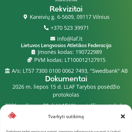
Rekvizitai
Kareivių g. 6-5609, 09117 Vilnius
+370 523 39971
info@laf.lt
Lietuvos Lengvosios Atletikos Federacija
Įmonės kodas: 190722989
PVM kodas: LT100012127915
A/s: LT57 7300 0100 0062 7493, "Swedbank" AB
Dokumentai
2026 m. liepos 15 d. LLAF Tarybos posėdžio
protokolas
2026 m. liepos 20 d. LLAF VK posėdžio protokolas
Sporto meistrų sąrašas
Tvarkyti sutikimą
2026 m. varžybų kalendorius
Siekdami teikti geriausią patirtį, įrenginio informacijai saugoti ir (arba)