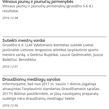
Vilniaus jaunių ir jaunučių pirmenybės
Vilniaus jaunių ir jaunučių pirmenybių (gruodžio 5-6 d.)
rezultatai.
2016-12-08
Suteikti meistrų vardai
Gruodžio 6 d. LLAF Vykdomasis komitetas suteikė Livetai
Jasiūnaitei Lietuvos lengvosios atletikos tarptautinio sporto
meistro vardą, o Giedriui Rupeikai, Laurai Gedminaitei, Juozui
Baikščiui, Benediktui
2016-12-07
Draudžiamų medžiagų sąrašas
Informuojame, kad nuo 2017 m. sausio 1 dienos įsigalioja
atnaujintas Tarptautinis standartas-Draudžiamasis sąrašas-
2017!!! Būtinai pasitikrinkite, ar jūsų naudojamų preparatų
sudėtyje nėra draudžiamų medžiagų! Sekite
2016-12-06