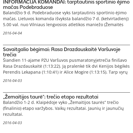
INFORMACIJA KOMANDAI: tarptautinis sportinio ėjimo
mačas Podebraduose
Balandžio 9 d. Podebraduose vyks tarptautinis sportinio ėjimo
mačas. Lietuvos komanda išvyksta balandžio 7 d. (ketvirtadienį)
5.00 val. nuo Vilniaus lengvosios atletikos maniežo (Žemaitės
2016-04-04
Savaitgalio bėgimai: Rasa Drazdauskaitė Varšuvoje
trečia
Šiandien 11-ajame PZU Varšuvos pusmaratonyjetrečia finišavo
Rasa Drazdauskaitė (1:13:22). Ją pralenkė tik dvi Kenijos bėgikės
Perendis Lekapana (1:10:41) ir Alice Mogire (1:13:15). Tarp vyrų
2016-04-03
„Žemaitijos taurė”: trečio etapo rezultatai
Balandžio 1-2 d. Klaipėdoje vyko „Žemaitijos taurės” trečio
(finalinio) etapo varžybos. Vaikų rezultatai. Jaunių ir jaunučių
rezultatai.
2016-04-03