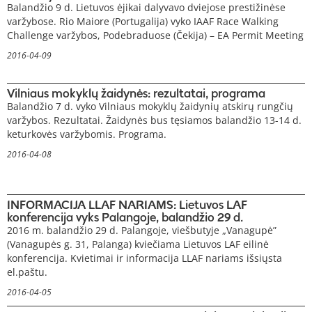
Balandžio 9 d. Lietuvos ėjikai dalyvavo dviejose prestižinėse
varžybose. Rio Maiore (Portugalija) vyko IAAF Race Walking
Challenge varžybos, Podebraduose (Čekija) – EA Permit Meeting
2016-04-09
Vilniaus mokyklų žaidynės: rezultatai, programa
Balandžio 7 d. vyko Vilniaus mokyklų žaidynių atskirų rungčių
varžybos. Rezultatai. Žaidynės bus tęsiamos balandžio 13-14 d.
keturkovės varžybomis. Programa.
2016-04-08
INFORMACIJA LLAF NARIAMS: Lietuvos LAF
konferencija vyks Palangoje, balandžio 29 d.
2016 m. balandžio 29 d. Palangoje, viešbutyje „Vanagupė”
(Vanagupės g. 31, Palanga) kviečiama Lietuvos LAF eilinė
konferencija. Kvietimai ir informacija LLAF nariams išsiųsta
el.paštu.
2016-04-05