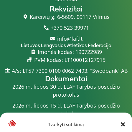
Rekvizitai
Kareivių g. 6-5609, 09117 Vilnius
+370 523 39971
info@laf.lt
Lietuvos Lengvosios Atletikos Federacija
Įmonės kodas: 190722989
PVM kodas: LT100012127915
A/s: LT57 7300 0100 0062 7493, "Swedbank" AB
Dokumentai
2026 m. liepos 30 d. LLAF Tarybos posėdžio
protokolas
2026 m. liepos 15 d. LLAF Tarybos posėdžio
protokolas
2026 m. liepos 20 d. LLAF VK posėdžio protokolas
Tvarkyti sutikimą