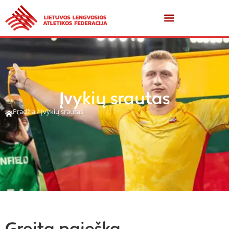
Įvykių srautas
Pradžia
/
Įvykių srautas
Greita paieška