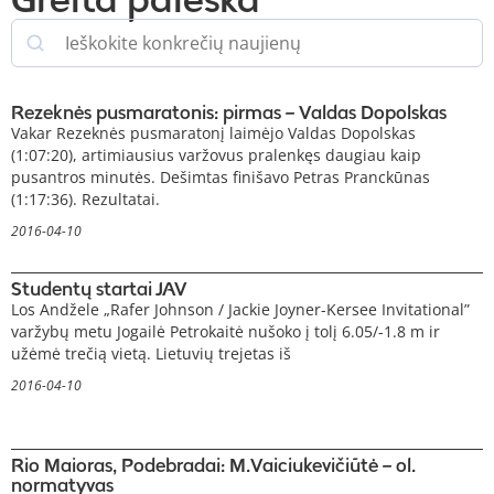
Rezeknės pusmaratonis: pirmas – Valdas Dopolskas
Vakar Rezeknės pusmaratonį laimėjo Valdas Dopolskas
(1:07:20), artimiausius varžovus pralenkęs daugiau kaip
pusantros minutės. Dešimtas finišavo Petras Pranckūnas
(1:17:36). Rezultatai.
2016-04-10
Studentų startai JAV
Los Andžele „Rafer Johnson / Jackie Joyner-Kersee Invitational”
varžybų metu Jogailė Petrokaitė nušoko į tolį 6.05/-1.8 m ir
užėmė trečią vietą. Lietuvių trejetas iš
2016-04-10
Rio Maioras, Podebradai: M.Vaiciukevičiūtė – ol.
normatyvas