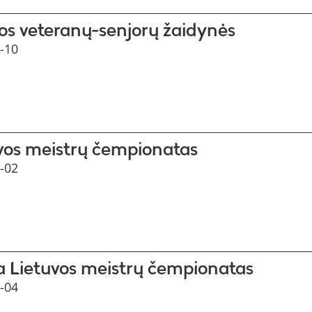
jos veteranų-senjorų žaidynės
-10
vos meistrų čempionatas
-02
a Lietuvos meistrų čempionatas
-04