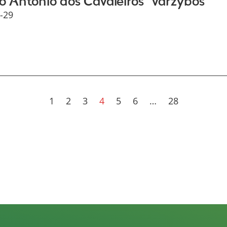
o Antonio dos Cavaleiros” varžybos
-29
1
2
3
4
5
6
…
28