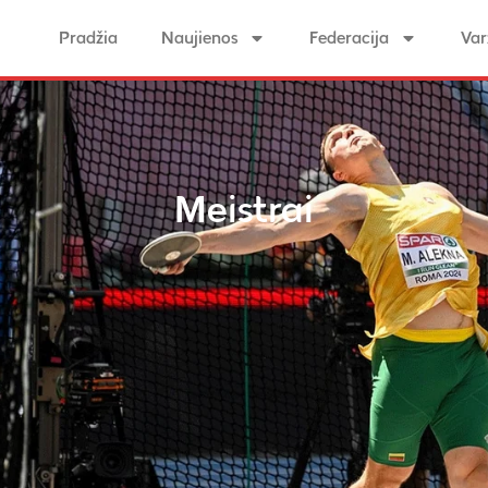
Pradžia
Naujienos
Federacija
Var
Meistrai