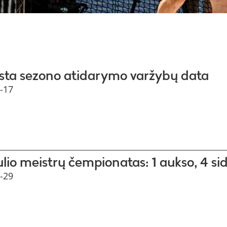
sta sezono atidarymo varžybų data
-17
lio meistrų čempionatas: 1 aukso, 4 si
-29