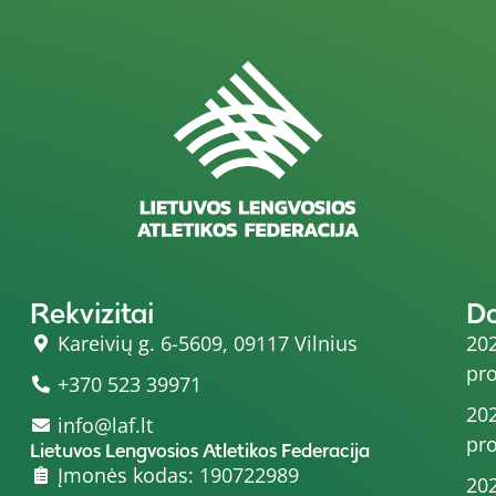
Rekvizitai
D
Kareivių g. 6-5609, 09117 Vilnius
202
pro
+370 523 39971
202
info@laf.lt
pro
Lietuvos Lengvosios Atletikos Federacija
Įmonės kodas: 190722989
202