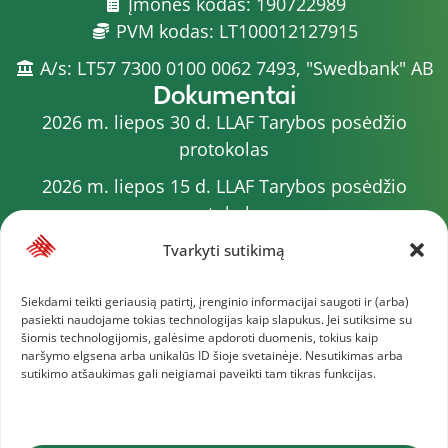
Įmonės kodas: 190722989
PVM kodas: LT100012127915
A/s: LT57 7300 0100 0062 7493, "Swedbank" AB
Dokumentai
2026 m. liepos 30 d. LLAF Tarybos posėdžio
protokolas
2026 m. liepos 15 d. LLAF Tarybos posėdžio
protokolas
2026 m. liepos 20 d. LLAF VK posėdžio protokolas
Tvarkyti sutikimą
Sporto meistrų sąrašas
Siekdami teikti geriausią patirtį, įrenginio informacijai saugoti ir (arba)
pasiekti naudojame tokias technologijas kaip slapukus. Jei sutiksime su
2026 m. varžybų kalendorius
šiomis technologijomis, galėsime apdoroti duomenis, tokius kaip
naršymo elgsena arba unikalūs ID šioje svetainėje. Nesutikimas arba
2026 m. liepos 4 d. LLAF Tarybos posėdžio
sutikimo atšaukimas gali neigiamai paveikti tam tikras funkcijas.
protokolas
Daugiau dokumentų