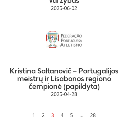
varžybas
2025-06-02
Kristina Saltanovič – Portugalijos
meistrų ir Lisabonos regiono
čempionė (papildyta)
2025-04-28
1
2
3
4
5
…
28