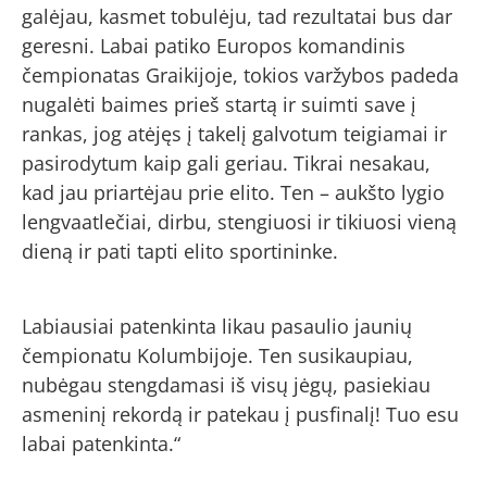
galėjau, kasmet tobulėju, tad rezultatai bus dar
geresni. Labai patiko Europos komandinis
čempionatas Graikijoje, tokios varžybos padeda
nugalėti baimes prieš startą ir suimti save į
rankas, jog atėjęs į takelį galvotum teigiamai ir
pasirodytum kaip gali geriau. Tikrai nesakau,
kad jau priartėjau prie elito. Ten – aukšto lygio
lengvaatlečiai, dirbu, stengiuosi ir tikiuosi vieną
dieną ir pati tapti elito sportininke.
Labiausiai patenkinta likau pasaulio jaunių
čempionatu Kolumbijoje. Ten susikaupiau,
nubėgau stengdamasi iš visų jėgų, pasiekiau
asmeninį rekordą ir patekau į pusfinalį! Tuo esu
labai patenkinta.“