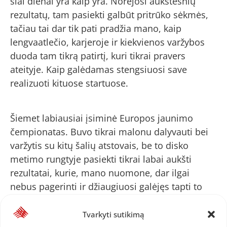
šiai dienai yra kaip yra. Norėjosi aukštesnių
rezultatų, tam pasiekti galbūt pritrūko sėkmės,
tačiau tai dar tik pati pradžia mano, kaip
lengvaatlečio, karjeroje ir kiekvienos varžybos
duoda tam tikrą patirtį, kuri tikrai pravers
ateityje. Kaip galėdamas stengsiuosi save
realizuoti kituose startuose.
Šiemet labiausiai įsiminė Europos jaunimo
čempionatas. Buvo tikrai malonu dalyvauti bei
varžytis su kitų šalių atstovais, be to disko
metimo rungtyje pasiekti tikrai labai aukšti
rezultatai, kurie, mano nuomone, dar ilgai
nebus pagerinti ir džiaugiuosi galėjęs tapti to
dalimi. Kalbant apie savo pasirodymą, tokios
vietos kaip ketvirta, galėtų nebūti. Vis tiek esu
Tvarkyti sutikimą