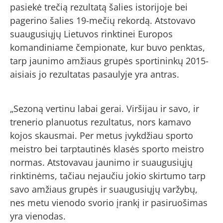
pasiekė trečią rezultatą šalies istorijoje bei
pagerino šalies 19-mečių rekordą. Atstovavo
suaugusiųjų Lietuvos rinktinei Europos
komandiniame čempionate, kur buvo penktas,
tarp jaunimo amžiaus grupės sportininkų 2015-
aisiais jo rezultatas pasaulyje yra antras.
„Sezoną vertinu labai gerai. Viršijau ir savo, ir
trenerio planuotus rezultatus, nors kamavo
kojos skausmai. Per metus įvykdžiau sporto
meistro bei tarptautinės klasės sporto meistro
normas. Atstovavau jaunimo ir suaugusiųjų
rinktinėms, tačiau nejaučiu jokio skirtumo tarp
savo amžiaus grupės ir suaugusiųjų varžybų,
nes metu vienodo svorio įrankį ir pasiruošimas
yra vienodas.