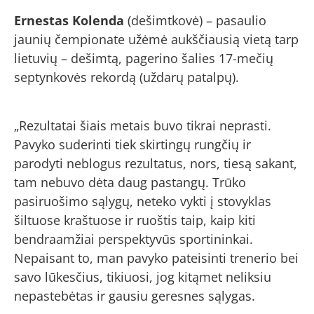
Ernestas Kolenda
(dešimtkovė) – pasaulio
jaunių čempionate užėmė aukščiausią vietą tarp
lietuvių – dešimtą, pagerino šalies 17-mečių
septynkovės rekordą (uždarų patalpų).
„Rezultatai šiais metais buvo tikrai neprasti.
Pavyko suderinti tiek skirtingų rungčių ir
parodyti neblogus rezultatus, nors, tiesą sakant,
tam nebuvo dėta daug pastangų. Trūko
pasiruošimo sąlygų, neteko vykti į stovyklas
šiltuose kraštuose ir ruoštis taip, kaip kiti
bendraamžiai perspektyvūs sportininkai.
Nepaisant to, man pavyko pateisinti trenerio bei
savo lūkesčius, tikiuosi, jog kitąmet neliksiu
nepastebėtas ir gausiu geresnes sąlygas.