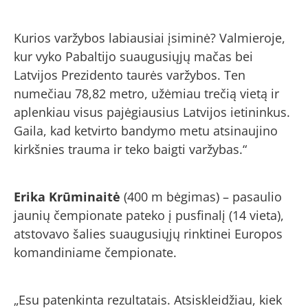
Kurios varžybos labiausiai įsiminė? Valmieroje,
kur vyko Pabaltijo suaugusiųjų mačas bei
Latvijos Prezidento taurės varžybos. Ten
numečiau 78,82 metro, užėmiau trečią vietą ir
aplenkiau visus pajėgiausius Latvijos ietininkus.
Gaila, kad ketvirto bandymo metu atsinaujino
kirkšnies trauma ir teko baigti varžybas.“
Erika Krūminaitė
(400 m bėgimas) – pasaulio
jaunių čempionate pateko į pusfinalį (14 vieta),
atstovavo šalies suaugusiųjų rinktinei Europos
komandiniame čempionate.
„Esu patenkinta rezultatais. Atsiskleidžiau, kiek