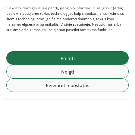
patenkintas, žinau, kad galiu geriau, pasisėmiau
neįkainojamos patirties, kuri turės daug įtakos
Siekdami teikti geriausią patirtį, įrenginio informacijai saugoti ir (arba)
pasiekti naudojame tokias technologijas kaip slapukus. Jei sutiksime su
daug svarbesniuose startuose ateityje.“
šiomis technologijomis, galėsime apdoroti duomenis, tokius kaip
naršymo elgsena arba unikalūs ID šioje svetainėje. Nesutikimas arba
sutikimo atšaukimas gali neigiamai paveikti tam tikras funkcijas.
Živilė Vaiciukevičiūtė
(10 000 m sportinis
ėjimas) – Europos jaunimo čempionate finišavo
aštunta, pagerino Lietuvos 19-mečių rekordą.
Priimti
Neigti
„Savo pasiekimus 2015 metais vertinu tikrai
neblogai. Džiaugiuosi, kad savo amžiaus
Peržiūrėti nuostatas
grupėje Europoje esu tarp dešimties geriausių
ėjikių. Tikrai jaučiuosi maksimaliai save
realizavusi, nes rezultatai tik gerėjo.
Labiausiai įsiminė Europos jaunimo