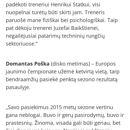
padėkoti treneriui Henrikui Statkui, visi
nuopelnai turėtų būti skirti jam. Treneris
paruošė mane fiziškai bei psichologiškai. Taip
pat dėkoju trenerei Juzefai Baikštienei,
negailėjusiai patarimų techninių rungčių
sektoriuose.“
Domantas Poška
(disko metimas) – Europos
jaunimo čempionate užėmė ketvirtą vietą, tarp
bendraamžių pasiekė penktą sezono rezultatą
pasaulyje.
„Savo pasiekimus 2015 metų sezone vertinu
gana neblogai. Buvo ir gerų pasirodymų, buvo ir
prastesnių. Žinoma, visada gali būti geriau, bet