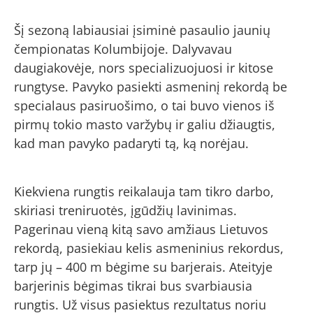
Šį sezoną labiausiai įsiminė pasaulio jaunių
čempionatas Kolumbijoje. Dalyvavau
daugiakovėje, nors specializuojuosi ir kitose
rungtyse. Pavyko pasiekti asmeninį rekordą be
specialaus pasiruošimo, o tai buvo vienos iš
pirmų tokio masto varžybų ir galiu džiaugtis,
kad man pavyko padaryti tą, ką norėjau.
Kiekviena rungtis reikalauja tam tikro darbo,
skiriasi treniruotės, įgūdžių lavinimas.
Pagerinau vieną kitą savo amžiaus Lietuvos
rekordą, pasiekiau kelis asmeninius rekordus,
tarp jų – 400 m bėgime su barjerais. Ateityje
barjerinis bėgimas tikrai bus svarbiausia
rungtis. Už visus pasiektus rezultatus noriu