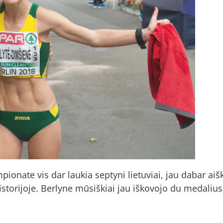
pionate vis dar laukia septyni lietuviai, jau dabar ai
torijoje. Berlyne mūsiškiai jau iškovojo du medalius,