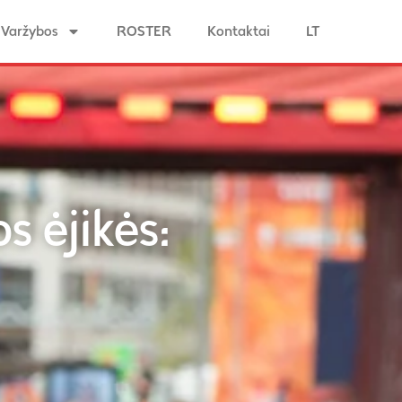
Varžybos
ROSTER
Kontaktai
LT
s ėjikės: