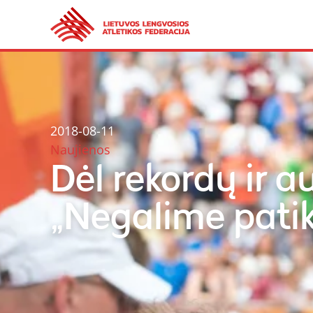
2018-08-11
Naujienos
Dėl rekordų ir au
„Negalime patik