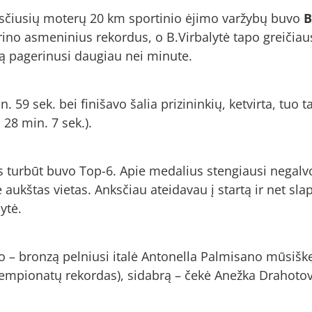
losčiusių moterų 20 km sportinio ėjimo varžybų buvo
B
rino asmeninius rekordus, o B.Virbalytė tapo greičiausi
dą pagerinusi daugiau nei minute.
in. 59 sek. bei finišavo šalia prizininkių, ketvirta, t
 28 min. 7 sek.).
as turbūt buvo Top-6. Apie medalius stengiausi negalvo
e aukštas vietas. Anksčiau ateidavau į startą ir net sl
ytė.
o – bronzą pelniusi italė Antonella Palmisano mūsiš
čempionatų rekordas), sidabrą – čekė Anežka Drahotova 