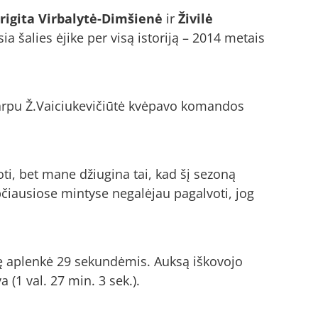
rigita Virbalytė-Dimšienė
ir
Živilė
a šalies ėjike per visą istoriją – 2014 metais
uo tarpu Ž.Vaiciukevičiūtė kvėpavo komandos
ti, bet mane džiugina tai, kad šį sezoną
apčiausiose mintyse negalėjau pagalvoti, jog
kę aplenkė 29 sekundėmis. Auksą iškovojo
(1 val. 27 min. 3 sek.).