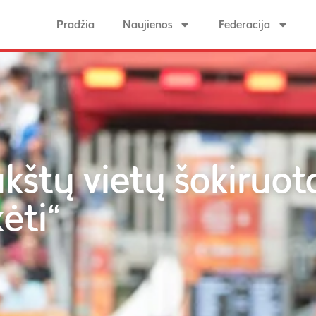
Pradžia
Naujienos
Federacija
kštų vietų šokiruoto
ėti“