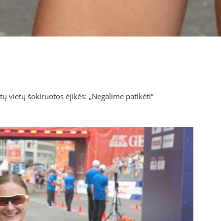
tų vietų šokiruotos ėjikės: „Negalime patikėti“