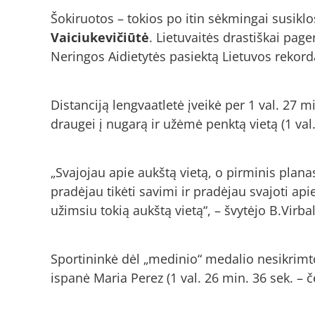
Šokiruotos – tokios po itin sėkmingai susik
Vaiciukevičiūtė
. Lietuvaitės drastiškai page
Neringos Aidietytės pasiektą Lietuvos rekor
Distanciją lengvaatletė įveikė per 1 val. 27 m
draugei į nugarą ir užėmė penktą vietą (1 val.
„Svajojau apie aukštą vietą, o pirminis plan
pradėjau tikėti savimi ir pradėjau svajoti api
užimsiu tokią aukštą vietą“, – švytėjo B.Virbal
Sportininkė dėl „medinio“ medalio nesikrimt
ispanė Maria Perez (1 val. 26 min. 36 sek. – 