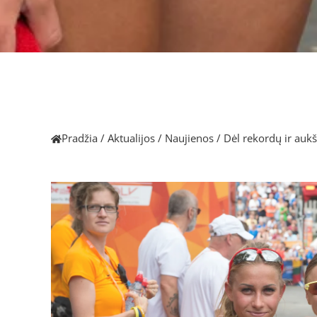
Pradžia
/
Aktualijos
/
Naujienos
/
Dėl rekordų ir aukš