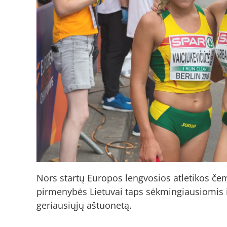
Nors startų Europos lengvosios atletikos čem
pirmenybės Lietuvai taps sėkmingiausiomis is
geriausiųjų aštuonetą.