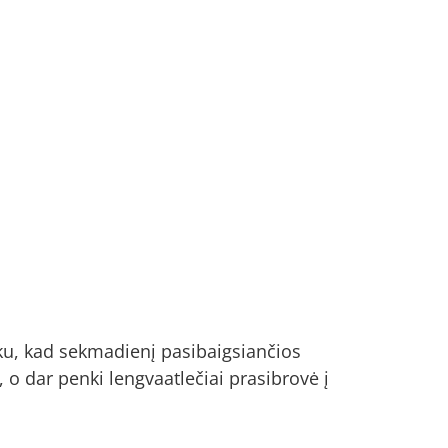
šku, kad sekmadienį pasibaigsiančios
 o dar penki lengvaatlečiai prasibrovė į