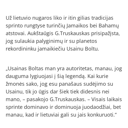
Už lietuvio nugaros liko ir itin gilias tradicijas
sprinto rungtyse turinčių Jamaikos bei Bahamų
atstovai. Aukštaūgis G.Truskauskas prisipažįsta,
jog sulaukia palyginimų ir su planetos
rekordininku jamaikiečiu Usainu Boltu.
„Usainas Boltas man yra autoritetas, manau, jog
dauguma lygiuojasi į šią legendą. Kai kurie
žmonės sako, jog esu panašaus sudėjimo su
Usainu, tik jo ūgis dar šiek tiek didesnis nei
mano, – pasakojo G.Truskauskas. – Visais laikais
sprinte dominavo ir dominuoja juodaodžiai, bet
manau, kad ir lietuviai gali su jais konkuruoti.“