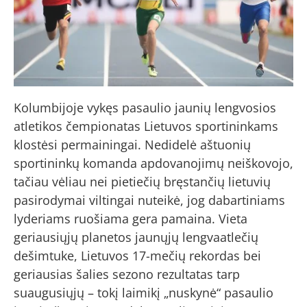
Kolumbijoje vykęs pasaulio jaunių lengvosios
atletikos čempionatas Lietuvos sportininkams
klostėsi permainingai. Nedidelė aštuonių
sportininkų komanda apdovanojimų neiškovojo,
tačiau vėliau nei pietiečių bręstančių lietuvių
pasirodymai viltingai nuteikė, jog dabartiniams
lyderiams ruošiama gera pamaina. Vieta
geriausiųjų planetos jaunųjų lengvaatlečių
dešimtuke, Lietuvos 17-mečių rekordas bei
geriausias šalies sezono rezultatas tarp
suaugusiųjų – tokį laimikį „nuskynė“ pasaulio