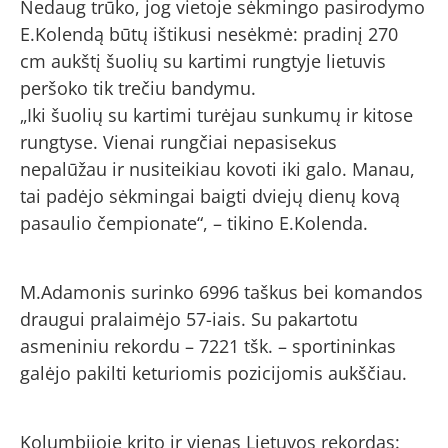
Nedaug trūko, jog vietoje sėkmingo pasirodymo
E.Kolendą būtų ištikusi nesėkmė: pradinį 270
cm aukštį šuolių su kartimi rungtyje lietuvis
peršoko tik trečiu bandymu.
„Iki šuolių su kartimi turėjau sunkumų ir kitose
rungtyse. Vienai rungčiai nepasisekus
nepalūžau ir nusiteikiau kovoti iki galo. Manau,
tai padėjo sėkmingai baigti dviejų dienų kovą
pasaulio čempionate“, – tikino E.Kolenda.
M.Adamonis surinko 6996 taškus bei komandos
draugui pralaimėjo 57-iais. Su pakartotu
asmeniniu rekordu – 7221 tšk. – sportininkas
galėjo pakilti keturiomis pozicijomis aukščiau.
Kolumbijoje krito ir vienas Lietuvos rekordas: