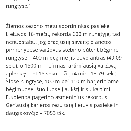
rungtyse.“
Žiemos sezono metu sportininkas pasiekė
Lietuvos 16-mečių rekordą 600 m rungtyje, tad
nenuostabu, jog praėjusią savaitę planetos
pirmenybėse varžovus stebino būtent bėgimo
rungtyse – 400 m bėgime jis buvo antras (49,09
sek.), o 1500 m – pirmas, artimiausią varžovą
aplenkęs net 15 sekundžių (4 min. 18,79 sek.).
Šiose rungtyse, 100 m bei 110 m barjeriniame
bėgimuose, šuoliuose į aukštį ir su kartimi
E.Kolenda pagerino asmeninius rekordus.
Geriausią karjeros rezultatą lietuvis pasiekė ir
daugiakovėje – 7053 tšk.