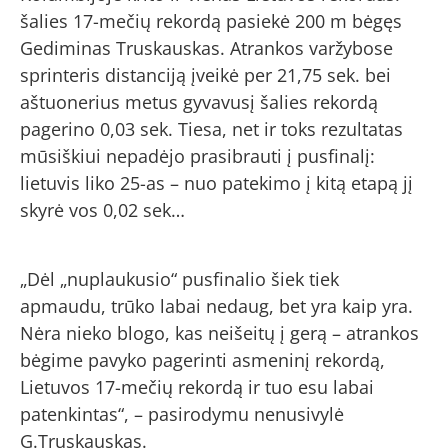
šalies 17-mečių rekordą pasiekė 200 m bėgęs
Gediminas Truskauskas. Atrankos varžybose
sprinteris distanciją įveikė per 21,75 sek. bei
aštuonerius metus gyvavusį šalies rekordą
pagerino 0,03 sek. Tiesa, net ir toks rezultatas
mūsiškiui nepadėjo prasibrauti į pusfinalį:
lietuvis liko 25-as – nuo patekimo į kitą etapą jį
skyrė vos 0,02 sek…
„Dėl „nuplaukusio“ pusfinalio šiek tiek
apmaudu, trūko labai nedaug, bet yra kaip yra.
Nėra nieko blogo, kas neišeitų į gerą – atrankos
bėgime pavyko pagerinti asmeninį rekordą,
Lietuvos 17-mečių rekordą ir tuo esu labai
patenkintas“, – pasirodymu nenusivylė
G.Truskauskas.