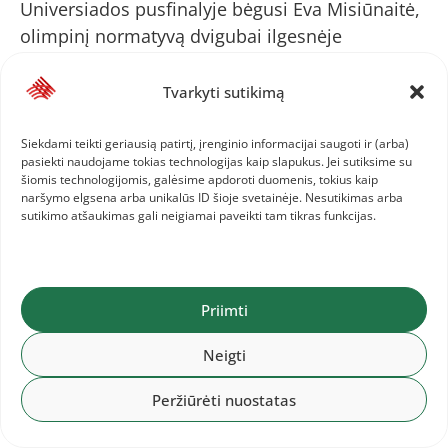
Universiados pusfinalyje bėgusi Eva Misiūnaitė,
olimpinį normatyvą dvigubai ilgesnėje
distancijoje jau įvykdžiusi Eglė Balčiūnaitė bei
po traumos atsigaunanti Modesta Morauskaitė.
Tvarkyti sutikimą
Siekdami teikti geriausią patirtį, įrenginio informacijai saugoti ir (arba)
„Nestebina, jog esu lyderė, bet dar bus
pasiekti naudojame tokias technologijas kaip slapukus. Jei sutiksime su
šiomis technologijomis, galėsime apdoroti duomenis, tokius kaip
suaugusiųjų Lietuvos čempionatas, ten ir
naršymo elgsena arba unikalūs ID šioje svetainėje. Nesutikimas arba
paaiškės, kas yra stipriausia šioje distancijoje.
sutikimo atšaukimas gali neigiamai paveikti tam tikras funkcijas.
Visos stengsimės ir bėgsime kiek kojos neša“, –
šyptelėjo E.Krūminaitė.
Priimti
Šalies čempionatas rugpjūčio 7-8 dienomis vyks
Neigti
naujame Palangos stadione.
Peržiūrėti nuostatas
AFP/Scanpix nuotr.