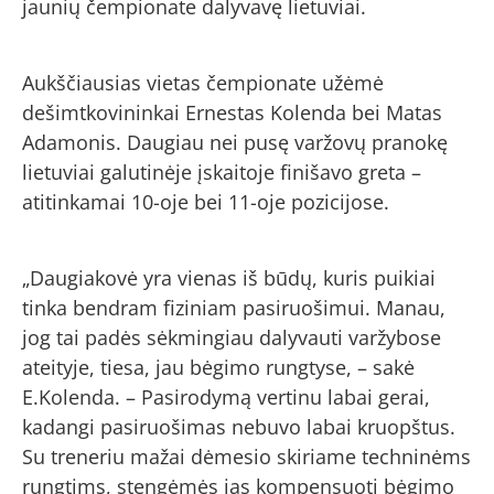
jaunių čempionate dalyvavę lietuviai.
Aukščiausias vietas čempionate užėmė
dešimtkovininkai Ernestas Kolenda bei Matas
Adamonis. Daugiau nei pusę varžovų pranokę
lietuviai galutinėje įskaitoje finišavo greta –
atitinkamai 10-oje bei 11-oje pozicijose.
„Daugiakovė yra vienas iš būdų, kuris puikiai
tinka bendram fiziniam pasiruošimui. Manau,
jog tai padės sėkmingiau dalyvauti varžybose
ateityje, tiesa, jau bėgimo rungtyse, – sakė
E.Kolenda. – Pasirodymą vertinu labai gerai,
kadangi pasiruošimas nebuvo labai kruopštus.
Su treneriu mažai dėmesio skiriame techninėms
rungtims, stengėmės jas kompensuoti bėgimo