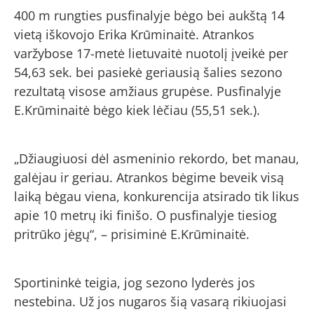
400 m rungties pusfinalyje bėgo bei aukštą 14
vietą iškovojo Erika Krūminaitė. Atrankos
varžybose 17-metė lietuvaitė nuotolį įveikė per
54,63 sek. bei pasiekė geriausią šalies sezono
rezultatą visose amžiaus grupėse. Pusfinalyje
E.Krūminaitė bėgo kiek lėčiau (55,51 sek.).
„Džiaugiuosi dėl asmeninio rekordo, bet manau,
galėjau ir geriau. Atrankos bėgime beveik visą
laiką bėgau viena, konkurencija atsirado tik likus
apie 10 metrų iki finišo. O pusfinalyje tiesiog
pritrūko jėgų“, – prisiminė E.Krūminaitė.
Sportininkė teigia, jog sezono lyderės jos
nestebina. Už jos nugaros šią vasarą rikiuojasi