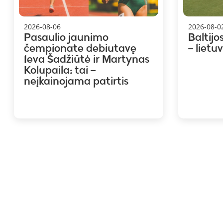
2026-08-06
2026-08-0
Pasaulio jaunimo
Baltijo
čempionate debiutavę
– lietu
Ieva Šadžiūtė ir Martynas
Kolupaila: tai –
neįkainojama patirtis