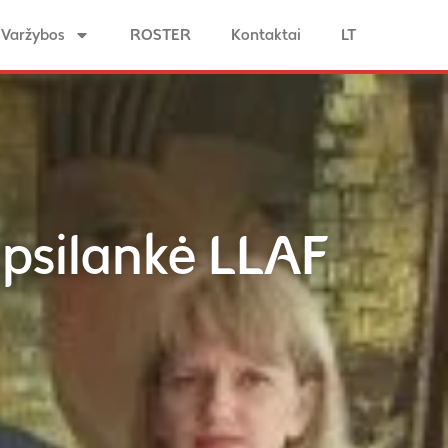
Varžybos
ROSTER
Kontaktai
LT
apsilankė LLAF