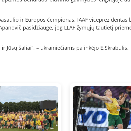
, pasaulio ir Europos čempionas, IAAF viceprezidentas 
panovič pasidžiaugė, jog LLAF žymųjų tautietį priėmė i
r Jūsų šaliai“, – ukrainiečiams palinkėjo E.Skrabulis.