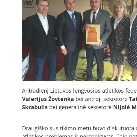
Antradienį Lietuvos lengvosios atletikos fed
Valerijus Žovtenka
bei antroji sekretorė
Ta
Skrabulis
bei generalinė sekretorė
Nijolė 
Draugiško susitikimo metu buvo diskutuota ap
atletikos problemas ir perspektyvas. Taip pa