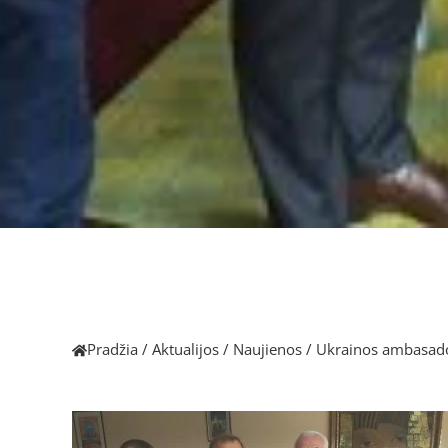
Pradžia
/
Aktualijos
/
Naujienos
/
Ukrainos ambasador