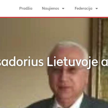
Pradžia
Naujienos
Federacija
dorius Lietuvoje 