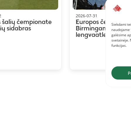
2
2026-07-31
s šalių čempionate
Europos čempiona
Siekdami tei
vių sidabras
Birmingame – 19 Li
naudojame to
lengvaatlečių
galėsime ap
svetainėje.
funkcijas.
P