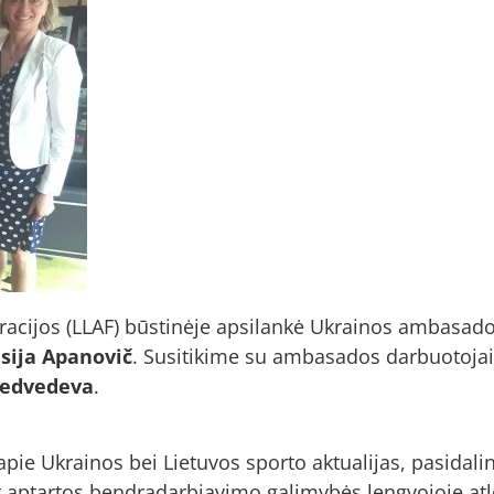
eracijos (LLAF) būstinėje apsilankė Ukrainos ambasad
isija Apanovič
. Susitikime su ambasados darbuotojai
Medvedeva
.
ie Ukrainos bei Lietuvos sporto aktualijas, pasidalin
t aptartos bendradarbiavimo galimybės lengvojoje atle