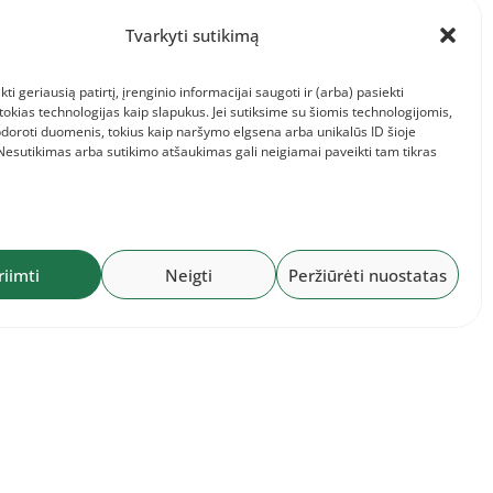
Tvarkyti sutikimą
2026-07-26
te
Paskutinę Lietuvos
kti geriausią patirtį, įrenginio informacijai saugoti ir (arba) pasiekti
etuvos
čempionato dieną –
kias technologijas kaip slapukus. Jei sutiksime su šiomis technologijomis,
įspūdingi Gabijos
doroti duomenis, tokius kaip naršymo elgsena arba unikalūs ID šioje
Galvydytės ir Simo
 Nesutikimas arba sutikimo atšaukimas gali neigiamai paveikti tam tikras
Bertašiaus solo bėgimai
bei jubiliejinis Dovilės Kilty
auksas
riimti
Neigti
Peržiūrėti nuostatas