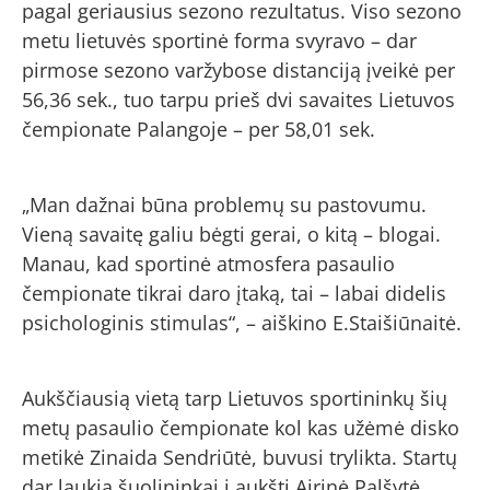
pagal geriausius sezono rezultatus. Viso sezono
metu lietuvės sportinė forma svyravo – dar
pirmose sezono varžybose distanciją įveikė per
56,36 sek., tuo tarpu prieš dvi savaites Lietuvos
čempionate Palangoje – per 58,01 sek.
„Man dažnai būna problemų su pastovumu.
Vieną savaitę galiu bėgti gerai, o kitą – blogai.
Manau, kad sportinė atmosfera pasaulio
čempionate tikrai daro įtaką, tai – labai didelis
psichologinis stimulas“, – aiškino E.Staišiūnaitė.
Aukščiausią vietą tarp Lietuvos sportininkų šių
metų pasaulio čempionate kol kas užėmė disko
metikė Zinaida Sendriūtė, buvusi trylikta. Startų
dar laukia šuolininkai į aukštį Airinė Palšytė,