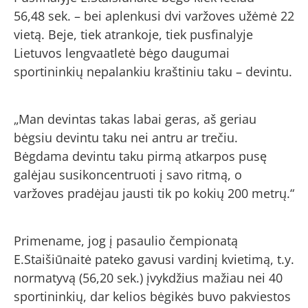
56,48 sek. – bei aplenkusi dvi varžoves užėmė 22
vietą. Beje, tiek atrankoje, tiek pusfinalyje
Lietuvos lengvaatletė bėgo daugumai
sportininkių nepalankiu kraštiniu taku – devintu.
„Man devintas takas labai geras, aš geriau
bėgsiu devintu taku nei antru ar trečiu.
Bėgdama devintu taku pirmą atkarpos pusę
galėjau susikoncentruoti į savo ritmą, o
varžoves pradėjau jausti tik po kokių 200 metrų.“
Primename, jog į pasaulio čempionatą
E.Staišiūnaitė pateko gavusi vardinį kvietimą, t.y.
normatyvą (56,20 sek.) įvykdžius mažiau nei 40
sportininkių, dar kelios bėgikės buvo pakviestos