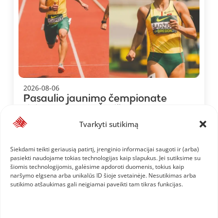
2026-08-06
Pasaulio jaunimo čempionate
debiutavę Ieva Šadžiūtė ir
Martynas Kolupaila: tai –
Tvarkyti sutikimą
neįkainojama patirtis
Siekdami teikti geriausią patirtį, įrenginio informacijai saugoti ir (arba)
pasiekti naudojame tokias technologijas kaip slapukus. Jei sutiksime su
šiomis technologijomis, galėsime apdoroti duomenis, tokius kaip
naršymo elgsena arba unikalūs ID šioje svetainėje. Nesutikimas arba
sutikimo atšaukimas gali neigiamai paveikti tam tikras funkcijas.