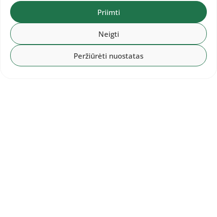
Priimti
Neigti
Peržiūrėti nuostatas
2026-08-02
Baltijos šalių čempionate – lietuvių
sidabras