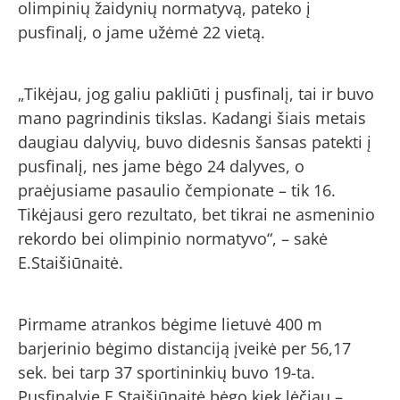
olimpinių žaidynių normatyvą, pateko į
pusfinalį, o jame užėmė 22 vietą.
„Tikėjau, jog galiu pakliūti į pusfinalį, tai ir buvo
mano pagrindinis tikslas. Kadangi šiais metais
daugiau dalyvių, buvo didesnis šansas patekti į
pusfinalį, nes jame bėgo 24 dalyves, o
praėjusiame pasaulio čempionate – tik 16.
Tikėjausi gero rezultato, bet tikrai ne asmeninio
rekordo bei olimpinio normatyvo“, – sakė
E.Staišiūnaitė.
Pirmame atrankos bėgime lietuvė 400 m
barjerinio bėgimo distanciją įveikė per 56,17
sek. bei tarp 37 sportininkių buvo 19-ta.
Pusfinalyje E.Staišiūnaitė bėgo kiek lėčiau –