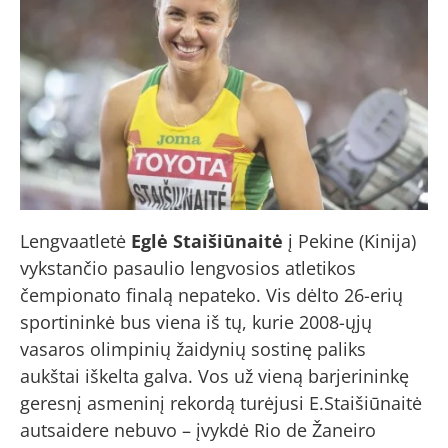
Lengvaatletė
Eglė Staišiūnaitė
į Pekine (Kinija)
vykstančio pasaulio lengvosios atletikos
čempionato finalą nepateko. Vis dėlto 26-erių
sportininkė bus viena iš tų, kurie 2008-ųjų
vasaros olimpinių žaidynių sostinę paliks
aukštai iškelta galva. Vos už vieną barjerininkę
geresnį asmeninį rekordą turėjusi E.Staišiūnaitė
autsaidere nebuvo – įvykdė Rio de Žaneiro