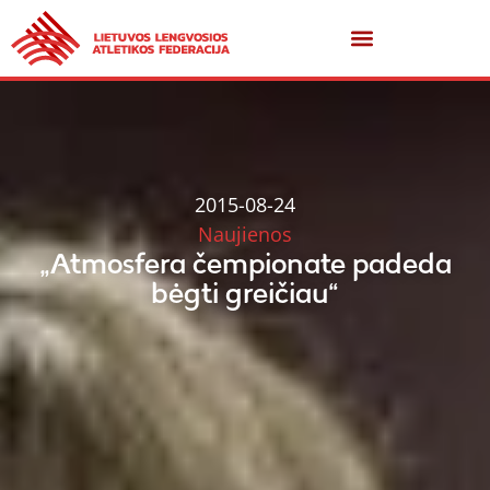
2015-08-24
Naujienos
„Atmosfera čempionate padeda
bėgti greičiau“