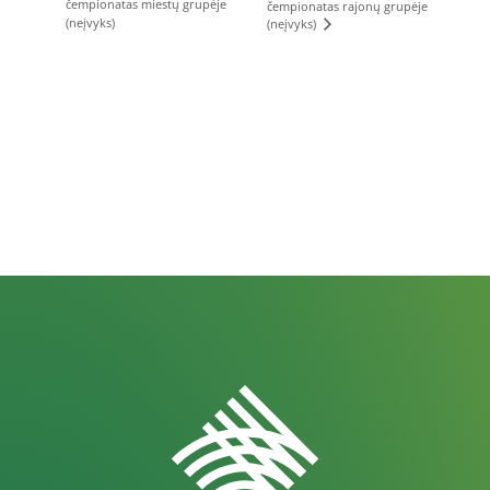
čempionatas miestų grupėje
čempionatas rajonų grupėje
(neįvyks)
(neįvyks)