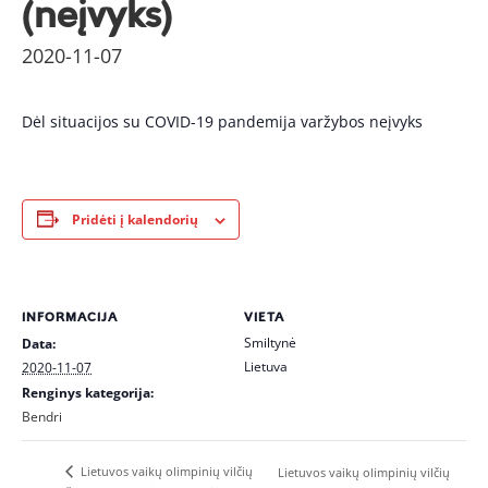
(neįvyks)
2020-11-07
Dėl situacijos su COVID-19 pandemija varžybos neįvyks
Pridėti į kalendorių
INFORMACIJA
VIETA
Smiltynė
Data:
Lietuva
2020-11-07
Renginys kategorija:
Bendri
Lietuvos vaikų olimpinių vilčių
Lietuvos vaikų olimpinių vilčių