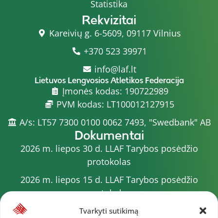
Statistika
Rekvizitai
Kareivių g. 6-5609, 09117 Vilnius
+370 523 39971
info@laf.lt
Lietuvos Lengvosios Atletikos Federacija
Įmonės kodas: 190722989
PVM kodas: LT100012127915
A/s: LT57 7300 0100 0062 7493, "Swedbank" AB
Dokumentai
2026 m. liepos 30 d. LLAF Tarybos posėdžio
protokolas
2026 m. liepos 15 d. LLAF Tarybos posėdžio
protokolas
2026 m. liepos 20 d. LLAF VK posėdžio protokolas
Tvarkyti sutikimą