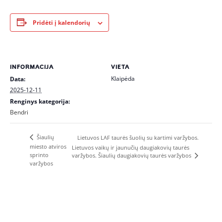
Pridėti į kalendorių
INFORMACIJA
VIETA
Klaipėda
Data:
2025-12-11
Renginys kategorija:
Bendri
Šiaulių
Lietuvos LAF taurės šuolių su kartimi varžybos.
miesto atviros
Lietuvos vaikų ir jaunučių daugiakovių taurės
sprinto
varžybos. Šiaulių daugiakovių taurės varžybos
varžybos