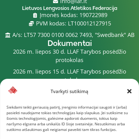
info@laf.lt
Lietuvos Lengvosios Atletikos Federacija
Įmonės kodas: 190722989
PVM kodas: LT100012127915
A/s: LT57 7300 0100 0062 7493, "Swedbank" AB
Dokumentai
2026 m. liepos 30 d. LLAF Tarybos posėdžio
protokolas
2026 m. liepos 15 d. LLAF Tarybos posėdžio
protokolas
2026 m. liepos 20 d. LLAF VK posėdžio protokolas
Tvarkyti sutikimą
Sporto meistrų sąrašas
Siekdami teikti geriausią patirtį, įrenginio informacijai saugoti ir (arba)
pasiekti naudojame tokias technologijas kaip slapukus. Jei sutiksime su
2026 m. varžybų kalendorius
šiomis technologijomis, galėsime apdoroti duomenis, tokius kaip
naršymo elgsena arba unikalūs ID šioje svetainėje. Nesutikimas arba
2026 m. liepos 4 d. LLAF Tarybos posėdžio
sutikimo atšaukimas gali neigiamai paveikti tam tikras funkcijas.
protokolas