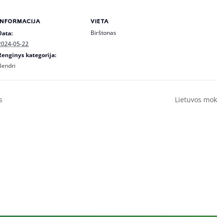
INFORMACIJA
VIETA
Birštonas
Data:
2024-05-22
Renginys kategorija:
Bendri
s
Lietuvos mok