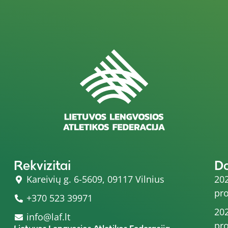
Rekvizitai
D
Kareivių g. 6-5609, 09117 Vilnius
202
pro
+370 523 39971
202
info@laf.lt
pro