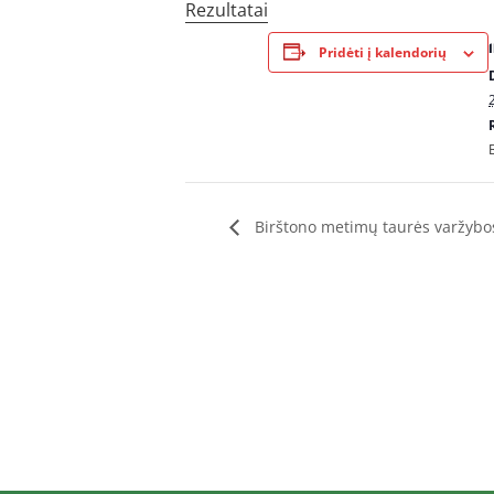
Rezultatai
Pridėti į kalendorių
Birštono metimų taurės varžybo