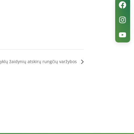
yklų žaidynių atskirų rungčių varžybos