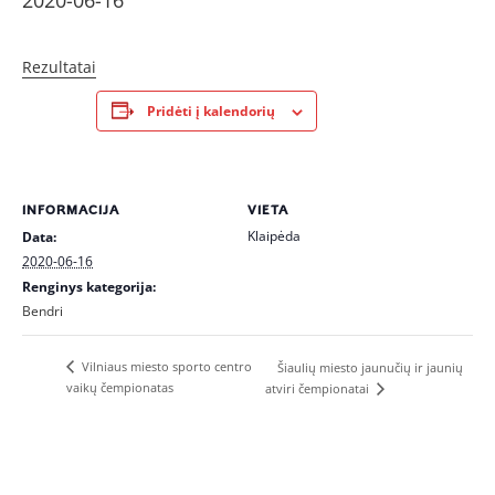
2020-06-16
Rezultatai
Pridėti į kalendorių
INFORMACIJA
VIETA
Klaipėda
Data:
2020-06-16
Renginys kategorija:
Bendri
Vilniaus miesto sporto centro
Šiaulių miesto jaunučių ir jaunių
vaikų čempionatas
atviri čempionatai