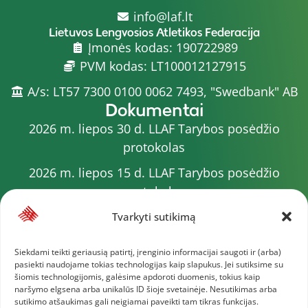
info@laf.lt
Lietuvos Lengvosios Atletikos Federacija
Įmonės kodas: 190722989
PVM kodas: LT100012127915
A/s: LT57 7300 0100 0062 7493, "Swedbank" AB
Dokumentai
2026 m. liepos 30 d. LLAF Tarybos posėdžio
protokolas
2026 m. liepos 15 d. LLAF Tarybos posėdžio
protokolas
2026 m. liepos 20 d. LLAF VK posėdžio protokolas
Tvarkyti sutikimą
Sporto meistrų sąrašas
Siekdami teikti geriausią patirtį, įrenginio informacijai saugoti ir (arba)
pasiekti naudojame tokias technologijas kaip slapukus. Jei sutiksime su
2026 m. varžybų kalendorius
šiomis technologijomis, galėsime apdoroti duomenis, tokius kaip
naršymo elgsena arba unikalūs ID šioje svetainėje. Nesutikimas arba
2026 m. liepos 4 d. LLAF Tarybos posėdžio
sutikimo atšaukimas gali neigiamai paveikti tam tikras funkcijas.