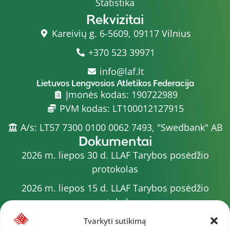
Statistika
Rekvizitai
Kareivių g. 6-5609, 09117 Vilnius
+370 523 39971
info@laf.lt
Lietuvos Lengvosios Atletikos Federacija
Įmonės kodas: 190722989
PVM kodas: LT100012127915
A/s: LT57 7300 0100 0062 7493, "Swedbank" AB
Dokumentai
2026 m. liepos 30 d. LLAF Tarybos posėdžio
protokolas
2026 m. liepos 15 d. LLAF Tarybos posėdžio
protokolas
2026 m. liepos 20 d. LLAF VK posėdžio protokolas
Tvarkyti sutikimą