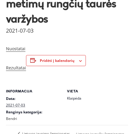
metimų rungčių taurės
varžybos
2021-07-03
Nuostatai
Pridėti į kalendorių
Rezultatai
INFORMACIJA
VIETA
Klaipėda
Data:
2021-07-03
Renginys kategorija:
Bendri
Lietuvos jaunimo čempionatas
Lietuvos jaunučių čempionatas