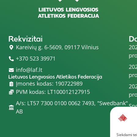
Rekvizitai
D
Kareivių g. 6-5609, 09117 Vilnius
202
pro
+370 523 39971
202
info@laf.lt
pro
Lietuvos Lengvosios Atletikos Federacija
Įmonės kodas: 190722989
202
PVM kodas: LT100012127915
pro
A/s: LT57 7300 0100 0062 7493, "Swedbank"
Spo
AB
202
202
Siekdami tei
pro