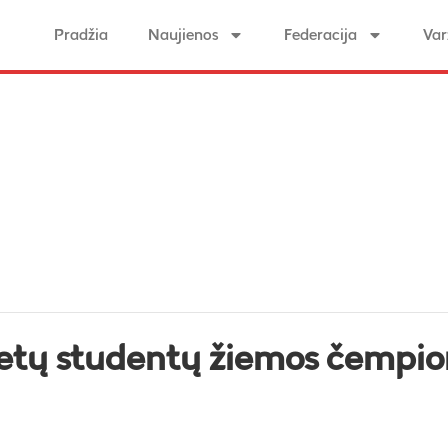
Pradžia
Naujienos
Federacija
Var
itetų studentų žiemos čempi