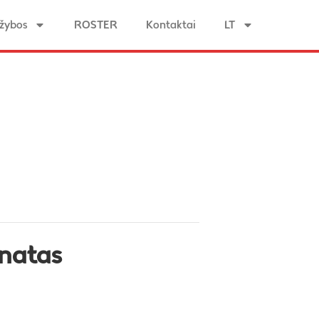
žybos
ROSTER
Kontaktai
LT
onatas