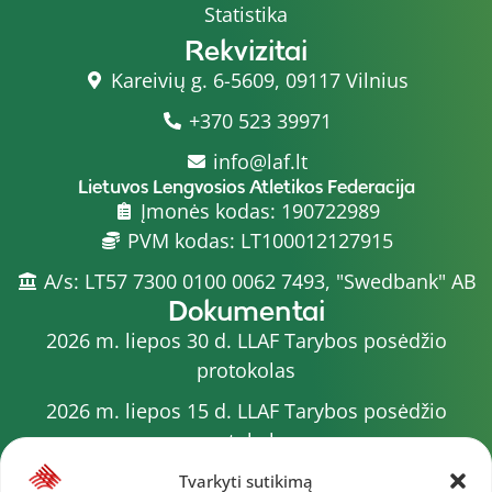
Statistika
Rekvizitai
Kareivių g. 6-5609, 09117 Vilnius
+370 523 39971
info@laf.lt
Lietuvos Lengvosios Atletikos Federacija
Įmonės kodas: 190722989
PVM kodas: LT100012127915
A/s: LT57 7300 0100 0062 7493, "Swedbank" AB
Dokumentai
2026 m. liepos 30 d. LLAF Tarybos posėdžio
protokolas
2026 m. liepos 15 d. LLAF Tarybos posėdžio
protokolas
2026 m. liepos 20 d. LLAF VK posėdžio protokolas
Tvarkyti sutikimą