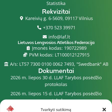
Statistika
Rekvizitai
Kareivių g. 6-5609, 09117 Vilnius
+370 523 39971
info@laf.lt
Lietuvos Lengvosios Atletikos Federacija
Įmonės kodas: 190722989
PVM kodas: LT100012127915
A/s: LT57 7300 0100 0062 7493, "Swedbank" AB
Dokumentai
2026 m. liepos 30 d. LLAF Tarybos posėdžio
protokolas
2026 m. liepos 15 d. LLAF Tarybos posėdžio
protokolas
2026 m. liepos 20 d. LLAF VK posėdžio protokolas
Tvarkyti sutikimą