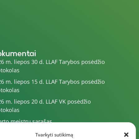
okumentai
6 m. liepos 30 d. LLAF Tarybos posėdžio
tokolas
6 m. liepos 15 d. LLAF Tarybos posėdžio
tokolas
6 m. liepos 20 d. LLAF VK posėdžio
tokolas
rto meistrų sąrašas
6 m. varžybų kalendorius
Tvarkyti sutikimą