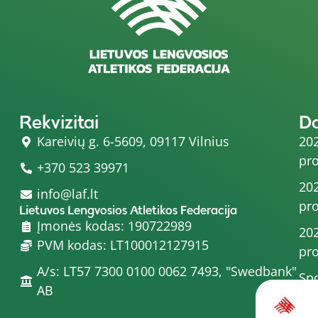
Rekvizitai
D
Kareivių g. 6-5609, 09117 Vilnius
202
pro
+370 523 39971
202
info@laf.lt
pro
Lietuvos Lengvosios Atletikos Federacija
Įmonės kodas: 190722989
202
PVM kodas: LT100012127915
pro
A/s: LT57 7300 0100 0062 7493, "Swedbank"
Spo
AB
202