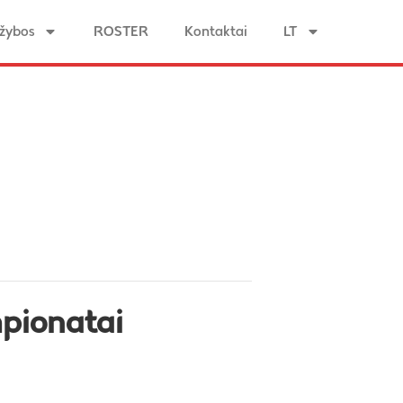
žybos
ROSTER
Kontaktai
LT
mpionatai