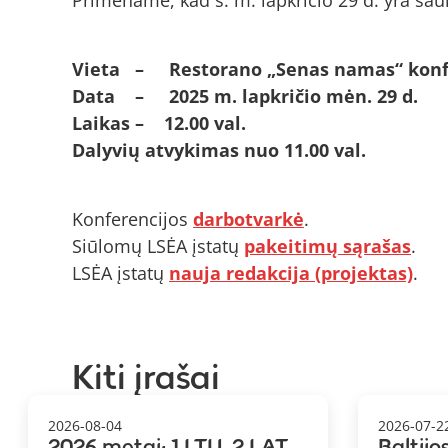
Primename, kad š. m. lapkričio 29 d. yra šau
Vieta – Restorano „Senas namas“ konfere
Data – 2025 m. lapkričio mėn. 29 d.
Laikas – 12.00 val.
Dalyvių atvykimas nuo 11.00 val.
Konferencijos
darbotvarkė
.
Siūlomų LSĖA įstatų
pakeitimų sąrašas
.
LSĖA įstatų
nauja redakcija (projektas)
.
Kiti įrašai
2026-08-04
2026-07-2
2026 metai: 1.LTU, 2.LAT,
Baltijo