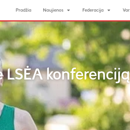
Pradžia
Naujienos
Federacija
Var
e LSĖA konferenciją