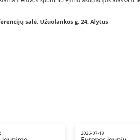
kiama Lietuvos sportinio ėjimo asociacijos ataskaitinė
ncijų salė, Užuolankos g. 24, Alytus
2
2026-07-19
s jaunimo
Europos jaunių