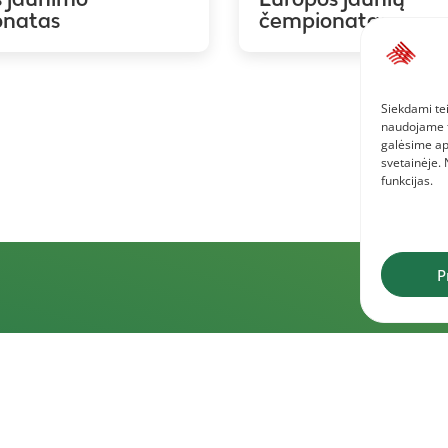
onatas
čempionatas
Siekdami tei
naudojame to
galėsime ap
svetainėje.
funkcijas.
P