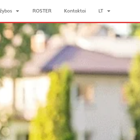
žybos
ROSTER
Kontaktai
LT