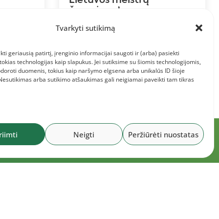
čempionatas
Tvarkyti sutikimą
kti geriausią patirtį, įrenginio informacijai saugoti ir (arba) pasiekti
kias technologijas kaip slapukus. Jei sutiksime su šiomis technologijomis,
doroti duomenis, tokius kaip naršymo elgsena arba unikalūs ID šioje
 Nesutikimas arba sutikimo atšaukimas gali neigiamai paveikti tam tikras
riimti
Neigti
Peržiūrėti nuostatas