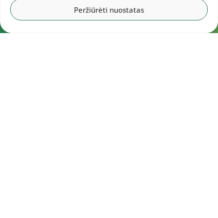
Peržiūrėti nuostatas
Navigacija
Pradžia
Aktualijos
Dokumentai
Galerijos
Kalendorius
Rezultatai
Statistika