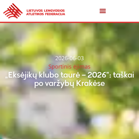
2026-06-03
Sportinis ėjimas
„Eksėjikų klubo taurė – 2026”: taškai
po varžybų Krakėse