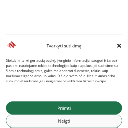
Tvarkyti sutikimą
Siekdami teikti geriausią patirtį, įrenginio informacijai saugoti ir (arba)
pasiekti naudojame tokias technologijas kaip slapukus. Jei sutiksime su
šiomis technologijomis, galėsime apdoroti duomenis, tokius kaip
naršymo elgsena arba unikalūs ID šioje svetainėje. Nesutikimas arba
sutikimo atšaukimas gali neigiamai paveikti tam tikras funkcijas.
Priimti
Neigti