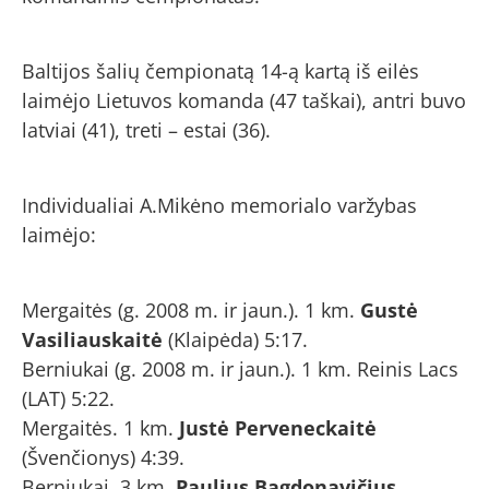
Baltijos šalių čempionatą 14-ą kartą iš eilės
laimėjo Lietuvos komanda (47 taškai), antri buvo
latviai (41), treti – estai (36).
Individualiai A.Mikėno memorialo varžybas
laimėjo:
Mergaitės (g. 2008 m. ir jaun.). 1 km.
Gustė
Vasiliauskaitė
(Klaipėda) 5:17.
Berniukai (g. 2008 m. ir jaun.). 1 km. Reinis Lacs
(LAT) 5:22.
Mergaitės. 1 km.
Justė Perveneckaitė
(Švenčionys) 4:39.
Berniukai. 3 km.
Paulius Bagdonavičius