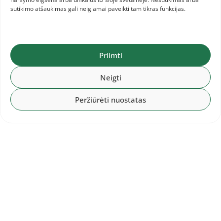
sutikimo atšaukimas gali neigiamai paveikti tam tikras funkcijas.
2026-07-19
Europos jaunių čempionatas
Priimti
Neigti
2026-07-19
Lietuvos meistrų čempionatas
Peržiūrėti nuostatas