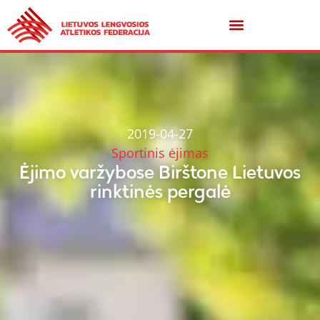
2019-04-27
Sportinis ėjimas
Ėjimo varžybose Birštone Lietuvos
rinktinės pergalė