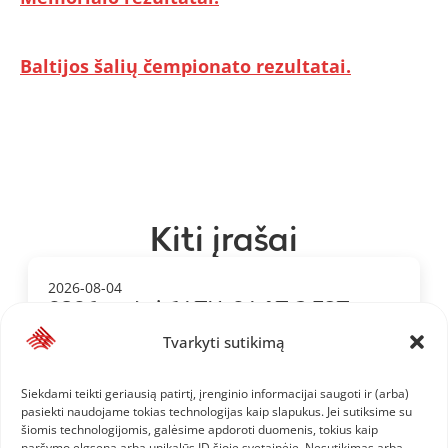
Baltijos šalių čempionato rezultatai.
Kiti įrašai
2026-08-04
2026 metai: 1.LTU, 2.LAT, 3.EST
Tvarkyti sutikimą
Siekdami teikti geriausią patirtį, įrenginio informacijai saugoti ir (arba)
2026-07-22
pasiekti naudojame tokias technologijas kaip slapukus. Jei sutiksime su
Baltijos jaunimo čempionatas
šiomis technologijomis, galėsime apdoroti duomenis, tokius kaip
naršymo elgsena arba unikalūs ID šioje svetainėje. Nesutikimas arba