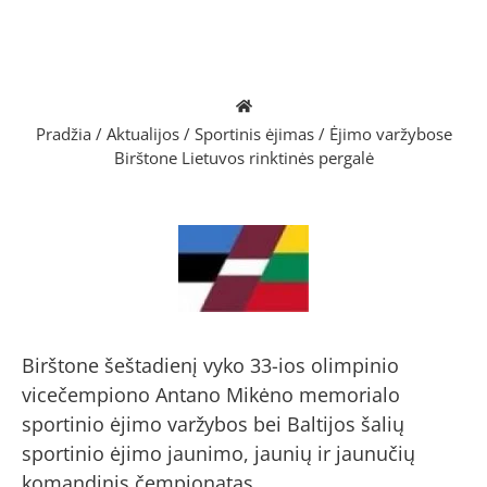
Pradžia
/
Aktualijos
/
Sportinis ėjimas
/
Ėjimo varžybose
Birštone Lietuvos rinktinės pergalė
Birštone šeštadienį vyko 33-ios olimpinio
vicečempiono Antano Mikėno memorialo
sportinio ėjimo varžybos bei Baltijos šalių
sportinio ėjimo jaunimo, jaunių ir jaunučių
komandinis čempionatas.