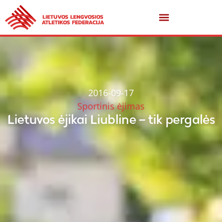
2016-09-17
Sportinis ėjimas
Lietuvos ėjikai Liubline – tik pergalės