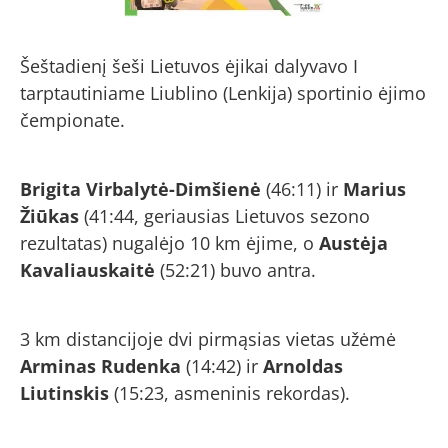
Šeštadienį šeši Lietuvos ėjikai dalyvavo I
tarptautiniame Liublino (Lenkija) sportinio ėjimo
čempionate.
Brigita Virbalytė-Dimšienė
(46:11) ir
Marius
Žiūkas
(41:44, geriausias Lietuvos sezono
rezultatas) nugalėjo 10 km ėjime, o
Austėja
Kavaliauskaitė
(52:21) buvo antra.
3 km distancijoje dvi pirmąsias vietas užėmė
Arminas Rudenka
(14:42) ir
Arnoldas
Liutinskis
(15:23, asmeninis rekordas).