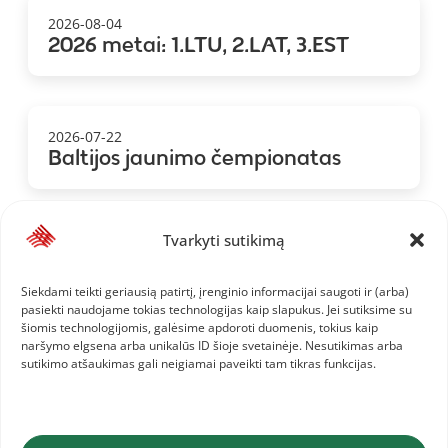
2026-08-04
2026 metai: 1.LTU, 2.LAT, 3.EST
2026-07-22
Baltijos jaunimo čempionatas
Tvarkyti sutikimą
2026-07-19
Europos jaunių čempionatas
Siekdami teikti geriausią patirtį, įrenginio informacijai saugoti ir (arba)
pasiekti naudojame tokias technologijas kaip slapukus. Jei sutiksime su
šiomis technologijomis, galėsime apdoroti duomenis, tokius kaip
naršymo elgsena arba unikalūs ID šioje svetainėje. Nesutikimas arba
sutikimo atšaukimas gali neigiamai paveikti tam tikras funkcijas.