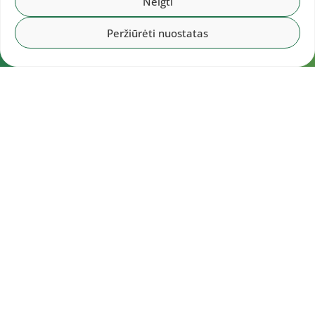
Neigti
Peržiūrėti nuostatas
Navigacija
Pradžia
Aktualijos
Dokumentai
Galerijos
Kalendorius
Rezultatai