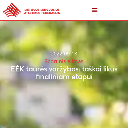
2022-09-18
Sportinis ėjimas
EĖK taurės varžybos: taškai likus
finaliniam etapui