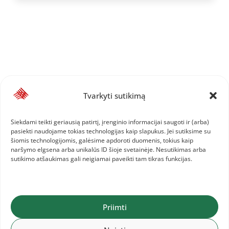
Tvarkyti sutikimą
Siekdami teikti geriausią patirtį, įrenginio informacijai saugoti ir (arba)
pasiekti naudojame tokias technologijas kaip slapukus. Jei sutiksime su
šiomis technologijomis, galėsime apdoroti duomenis, tokius kaip
naršymo elgsena arba unikalūs ID šioje svetainėje. Nesutikimas arba
sutikimo atšaukimas gali neigiamai paveikti tam tikras funkcijas.
Priimti