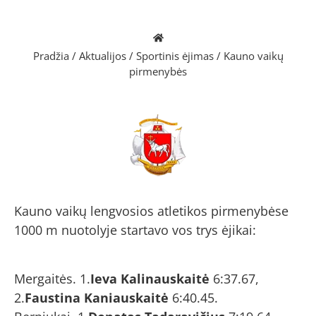
Pradžia
/
Aktualijos
/
Sportinis ėjimas
/
Kauno vaikų
pirmenybės
Kauno vaikų lengvosios atletikos pirmenybėse
1000 m nuotolyje startavo vos trys ėjikai:
Mergaitės. 1.
Ieva Kalinauskaitė
6:37.67,
2.
Faustina Kaniauskaitė
6:40.45.