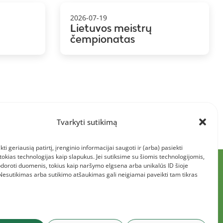
2026-07-19
Lietuvos meistrų
čempionatas
Tvarkyti sutikimą
kti geriausią patirtį, įrenginio informacijai saugoti ir (arba) pasiekti
kias technologijas kaip slapukus. Jei sutiksime su šiomis technologijomis,
doroti duomenis, tokius kaip naršymo elgsena arba unikalūs ID šioje
 Nesutikimas arba sutikimo atšaukimas gali neigiamai paveikti tam tikras