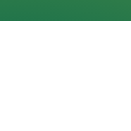
Navigacija
Pradžia
Aktualijos
Dokumentai
Galerijos
Kalendorius
Rezultatai