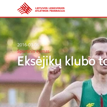
2016-03-06
Sportinis ėjimas
Eksėjikų klubo t