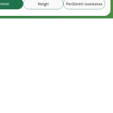
riimti
Neigti
Peržiūrėti nuostatas
okumentai
6 m. liepos 30 d. LLAF Tarybos posėdžio
tokolas
6 m. liepos 15 d. LLAF Tarybos posėdžio
tokolas
6 m. liepos 20 d. LLAF VK posėdžio
tokolas
rto meistrų sąrašas
6 m. varžybų kalendorius