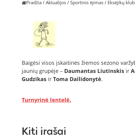
Pradžia
/
Aktualijos
/
Sportinis ėjimas
/
Eksėjikų klub
Baigėsi visos įskaitinės žiemos sezono varžy
jaunių grupėje –
Daumantas Liutinskis
ir
A
Gudzikas
ir
Toma Dailidonytė
.
Turnyrinė lentelė.
Kiti įrašai