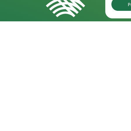
P
Rekvizitai
D
Kareivių g. 6-5609, 09117 Vilnius
202
pro
+370 523 39971
202
info@laf.lt
pro
Lietuvos Lengvosios Atletikos Federacija
Įmonės kodas: 190722989
202
PVM kodas: LT100012127915
pro
A/s: LT57 7300 0100 0062 7493, "Swedbank"
Spo
AB
202