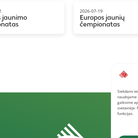
2
2026-07-19
s jaunimo
Europos jaunių
onatas
čempionatas
Siekdami tei
naudojame to
galėsime ap
svetainėje.
funkcijas.