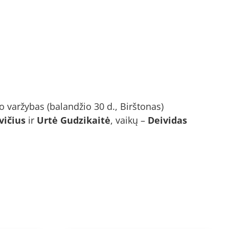
o varžybas (balandžio 30 d., Birštonas)
ičius
ir
Urtė Gudzikaitė
, vaikų –
Deividas