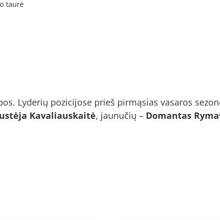
o taurė
bos. Lyderių pozicijose prieš pirmąsias vasaros sezon
ustėja Kavaliauskaitė
, jaunučių –
Domantas Rymav