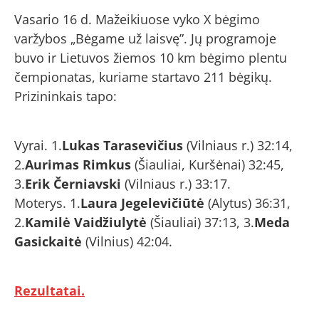
Vasario 16 d. Mažeikiuose vyko X bėgimo
varžybos „Bėgame už laisvę”. Jų programoje
buvo ir Lietuvos žiemos 10 km bėgimo plentu
čempionatas, kuriame startavo 211 bėgikų.
Prizininkais tapo:
Vyrai. 1.
Lukas Tarasevičius
(Vilniaus r.) 32:14,
2.
Aurimas Rimkus
(Šiauliai, Kuršėnai) 32:45,
3.
Erik Černiavski
(Vilniaus r.) 33:17.
Moterys. 1.
Laura Jegelevičiūtė
(Alytus) 36:31,
2.
Kamilė Vaidžiulytė
(Šiauliai) 37:13, 3.
Meda
Gasickaitė
(Vilnius) 42:04.
Rezultatai.