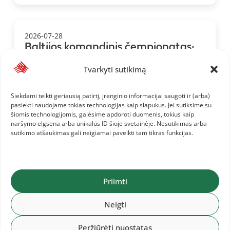
2026-07-28
Baltijos komandinis čempionatas:
Lietuvos komanda ir informacija jai
Tvarkyti sutikimą
Siekdami teikti geriausią patirtį, įrenginio informacijai saugoti ir (arba)
pasiekti naudojame tokias technologijas kaip slapukus. Jei sutiksime su
šiomis technologijomis, galėsime apdoroti duomenis, tokius kaip
naršymo elgsena arba unikalūs ID šioje svetainėje. Nesutikimas arba
sutikimo atšaukimas gali neigiamai paveikti tam tikras funkcijas.
Priimti
Neigti
Peržiūrėti nuostatas