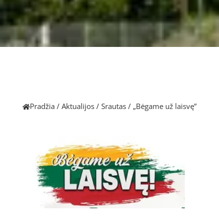
Pradžia
/
Aktualijos
/
Srautas
/
„Bėgame už laisvę”