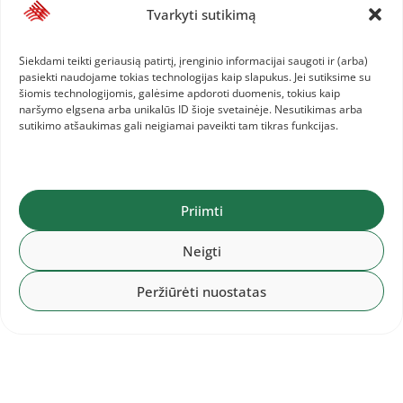
Baltijos šalių komandinis
Tvarkyti sutikimą
čempionatas: 1.LAT, 2.LTU, 3.EST
Siekdami teikti geriausią patirtį, įrenginio informacijai saugoti ir (arba)
pasiekti naudojame tokias technologijas kaip slapukus. Jei sutiksime su
šiomis technologijomis, galėsime apdoroti duomenis, tokius kaip
2026-07-28
naršymo elgsena arba unikalūs ID šioje svetainėje. Nesutikimas arba
Baltijos komandinis čempionatas:
sutikimo atšaukimas gali neigiamai paveikti tam tikras funkcijas.
Lietuvos komanda ir informacija jai
Priimti
Neigti
Peržiūrėti nuostatas