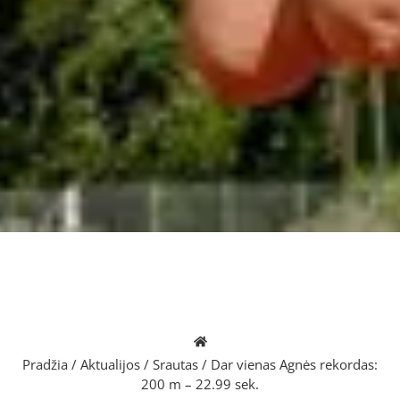
Pradžia
/
Aktualijos
/
Srautas
/
Dar vienas Agnės rekordas:
200 m – 22.99 sek.