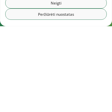
Neigti
Peržiūrėti nuostatas
Navigacija
Pradžia
Aktualijos
Dokumentai
Galerijos
Kalendorius