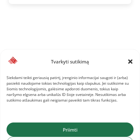
Tvarkyti sutikimą
Siekdami teikti geriausią patirtį, įrenginio informacijai saugoti ir (arba)
pasiekti naudojame tokias technologijas kaip slapukus. Jei sutiksime su
šiomis technologijomis, galėsime apdoroti duomenis, tokius kaip
naršymo elgsena arba unikalūs ID šioje svetainėje. Nesutikimas arba
sutikimo atšaukimas gali neigiamai paveikti tam tikras funkcijas.
Priimti