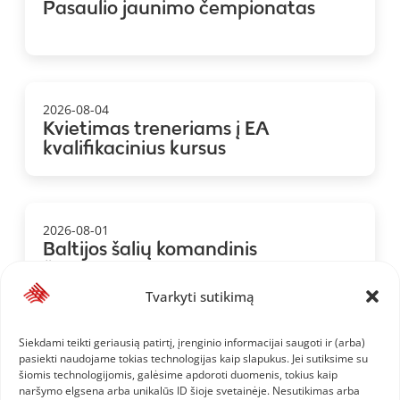
Pasaulio jaunimo čempionatas
2026-08-04
Kvietimas treneriams į EA
kvalifikacinius kursus
2026-08-01
Baltijos šalių komandinis
čempionatas: 1.LAT, 2.LTU, 3.EST
Tvarkyti sutikimą
Siekdami teikti geriausią patirtį, įrenginio informacijai saugoti ir (arba)
2026-07-28
pasiekti naudojame tokias technologijas kaip slapukus. Jei sutiksime su
Baltijos komandinis čempionatas:
šiomis technologijomis, galėsime apdoroti duomenis, tokius kaip
Lietuvos komanda ir informacija jai
naršymo elgsena arba unikalūs ID šioje svetainėje. Nesutikimas arba