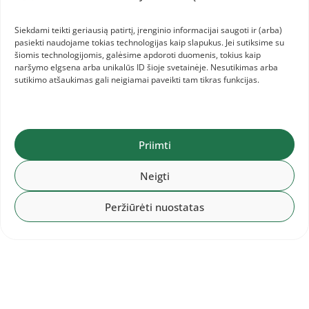
čempionatas: 1.LAT, 2.LTU, 3.EST
Siekdami teikti geriausią patirtį, įrenginio informacijai saugoti ir (arba)
pasiekti naudojame tokias technologijas kaip slapukus. Jei sutiksime su
šiomis technologijomis, galėsime apdoroti duomenis, tokius kaip
naršymo elgsena arba unikalūs ID šioje svetainėje. Nesutikimas arba
2026-07-28
sutikimo atšaukimas gali neigiamai paveikti tam tikras funkcijas.
Baltijos komandinis čempionatas:
Lietuvos komanda ir informacija jai
Priimti
Neigti
Peržiūrėti nuostatas