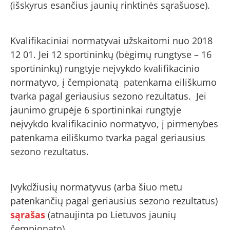
(išskyrus esančius jaunių rinktinės sąrašuose).
Kvalifikaciniai normatyvai užskaitomi nuo 2018
12 01. Jei 12 sportininkų (bėgimų rungtyse – 16
sportininkų) rungtyje neįvykdo kvalifikacinio
normatyvo, į čempionatą patenkama eiliškumo
tvarka pagal geriausius sezono rezultatus. Jei
jaunimo grupėje 6 sportininkai rungtyje
neįvykdo kvalifikacinio normatyvo, į pirmenybes
patenkama eiliškumo tvarka pagal geriausius
sezono rezultatus.
Įvykdžiusių normatyvus (arba šiuo metu
patenkančių pagal geriausius sezono rezultatus)
sąrašas
(atnaujinta po Lietuvos jaunių
čempionato).