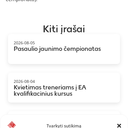
Kiti įrašai
2026-08-05
Pasaulio jaunimo čempionatas
2026-08-04
Kvietimas treneriams į EA
kvalifikacinius kursus
2026-08-01
Baltijos šalių komandinis
Tvarkyti sutikimą