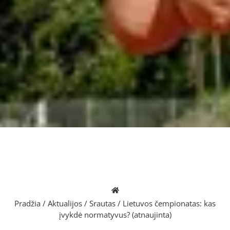
Pradžia
/
Aktualijos
/
Srautas
/
Lietuvos čempionatas: kas
įvykdė normatyvus? (atnaujinta)