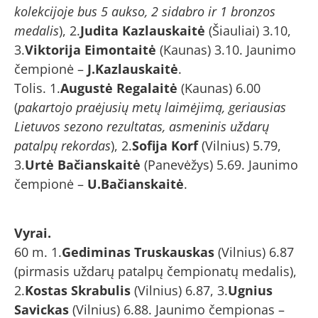
kolekcijoje bus 5 aukso, 2 sidabro ir 1 bronzos
medalis
), 2.
Judita Kazlauskaitė
(Šiauliai) 3.10,
3.
Viktorija Eimontaitė
(Kaunas) 3.10. Jaunimo
čempionė –
J.Kazlauskaitė
.
Tolis. 1.
Augustė Regalaitė
(Kaunas) 6.00
(
pakartojo praėjusių metų laimėjimą, geriausias
Lietuvos sezono rezultatas, asmeninis uždarų
patalpų rekordas
), 2.
Sofija Korf
(Vilnius) 5.79,
3.
Urtė Bačianskaitė
(Panevėžys) 5.69. Jaunimo
čempionė –
U.Bačianskaitė
.
Vyrai.
60 m. 1.
Gediminas Truskauskas
(Vilnius) 6.87
(pirmasis uždarų patalpų čempionatų medalis),
2.
Kostas Skrabulis
(Vilnius) 6.87, 3.
Ugnius
Savickas
(Vilnius) 6.88. Jaunimo čempionas –