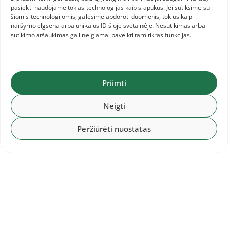
7.09 (
asmeninis rekordas
), 3.
Artūras Raklevičius
pasiekti naudojame tokias technologijas kaip slapukus. Jei sutiksime su
šiomis technologijomis, galėsime apdoroti duomenis, tokius kaip
(Vilnius) 6.92. Jaunimo čempionas –
Aurimas
naršymo elgsena arba unikalūs ID šioje svetainėje. Nesutikimas arba
Gražulis
(Kaunas) 6.75 (
asmeninis uždarų patalpų
sutikimo atšaukimas gali neigiamai paveikti tam tikras funkcijas.
rekordas
).
Rutulys (jaunimas).
Naubartas Stripeikis
(Šiauliai) 17.65
(asmeninis rekordas).
Priimti
Neigti
Septynkovėje po keturių rungčių suaugusių
grupėje pirmauja
Edgaras Benkunskas
Peržiūrėti nuostatas
(Kaunas) – 3079 taškai, jaunimo –
Edvinas Gylys
(Šiauliai) – 2520 taškų.
Rezultatai.
Septynkovės rezultatai
(pirmos 4 rungtys).