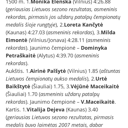
1500 m. 1.
Monika Elenska
(Vilnius) 4:26.88
(
geriausias Lietuvos sezono rezultatas, asmeninis
rekordas, pirmasis jos uždarų patalpų čempionatų
medalis šioje rungtyje
), 2.
Loreta Kančytė
(Kaunas) 4:27.03 (
asmeninis rekordas
), 3.
Milda
Eimontė
(Vilnius/Jonava) 4:28.11 (
asmeninis
rekordas
). Jaunimo čempionė –
Dominyka
Petraškaitė
(Alytus) 4:39.70 (
asmeninis
rekordas
).
Aukštis. 1.
Airinė Palšytė
(Vilnius) 1.85 (
aštuntas
Lietuvos čempionatų aukso medalis
), 2.
Urtė
Baikštytė
(Šiauliai) 1.75, 3.
Vėjūnė Maceikaitė
(Šiauliai) 1.70 (
asmeninis uždarų patalpų
rekordas
). Jaunimo čempionė –
V.Maceikaitė
.
Kartis. 1.
Vitalija Dejeva
(Kaunas) 3.40
(
geriausias Lietuvos sezono rezultatas, pirmasis
medalis buvo laimėtas 2007 metais, dabar