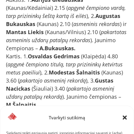
(Kaunas/Kėdainiai) 2.15 (
apgynė čempiono vardą,
tarp prizininkų šeštą kartą iš eilės
), 2.
Augustas
Bukauskas
(Kaunas) 2.10 (
asmeninis rekordas
) ir
Mantas Liekis
(Kaunas/Vilnius) 2.10 (
pakartotas
asmeninis uždarų patalpų rekordas
). Jaunimo
čempionas –
A.Bukauskas.
Kartis. 1.
Osvaldas Gedrimas
(Klaipėda) 4.80
(
apgynė čempiono titulą, tarp prizininkų ketvirtus
metus paeiliui
), 2.
Modestas Šalnaitis
(Kaunas)
3.60 (
pakartojo asmeninį rekordą
), 3.
Gustas
Nacickas
(Šiauliai) 3.40 (
pakartojo asmeninį
uždarų patalpų rekordą
). Jaunimo čempionas –
M.Šalnaitis
.
Tolis. 1.
Tomas Lotužis
(Vilnius) 7.23 (
apgynė
Tvarkyti sutikimą
čempiono titulą, tarp prizininkų ketvirtus metus
paeiliui),
2.
Laurynas Vičas
(Vilnius/Palanga)
Siekdami teikti geriausią patirtį, įrenginio informacijai saugoti ir (arba)