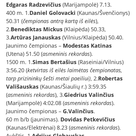
Edgaras Radzevičius
(Marijampolė) 7.13.
400 m. 1.
Daniel Golovacki
(Kaunas/Švenčionys)
50.31 (
čempionas antrą kartą iš eilės
),
2.
Benediktas Mickus
(Klaipėda) 50.33,
3.
Artūras Janauskas
(Vilnius/Klaipėda) 50.40.
Jaunimo čempionas –
Modestas Katinas
(Utena) 51.50 (
asmeninis rekordas
).
1500 m. 1.
Simas Bertašius
(Raseiniai/Vilnius)
3:56.20 (
ketvirtas iš eilės laimėtas čempionatas,
tarp prizininkų šešti metai paeiliui)
, 2.
Robertas
Vališauskas
(Kaunas/Šiaulių r.) 3:59.35
(
asmeninis rekordas
), 3.
Giedrius Valinčius
(Marijampolė) 4:02.08 (
asmeninis rekordas
).
Jaunimo čempionas –
G.Valinčius
.
60 m b/b (jaunimas).
Dovidas Petkevičius
(Kaunas/Elektrėnai) 8.23 (
asmeninis rekordas
).
Aukštis. 1.
Adrijus Glebauskas