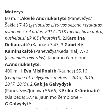
Moterys.
60 m. 1.
Akvilė Andriukaitytė
(Panevėžys/
Šakiai) 7.43 (
geriausias Lietuvos sezono rezultatas,
asmeninis rekordas, 2017-2018 metais buvo antra,
nusileidusi tik K.Deliautaitei)
, 2.
Karolina
Deliautaitė
(Kaunas) 7.47, 3.
Gabrielė
Kaminskaitė
(Panevėžys/Kėdainiai) 7.72
(
asmeninis rekordas
). Jaunimo čempionė –
A.Andriukaitytė
.
400 m. 1.
Eva Misiūnaitė
(Kaunas) 55.16
(
čempionė tik nelyginiais metais – 2013, 2015,
2017, 2019
), 2.
Gabija Galvydytė
(Panevėžys/Jonava) 56.66, 3.
Erika Krūminaitė
(Klaipėda) 57.48. Jaunimo čempionė –
G.Galvydytė
.