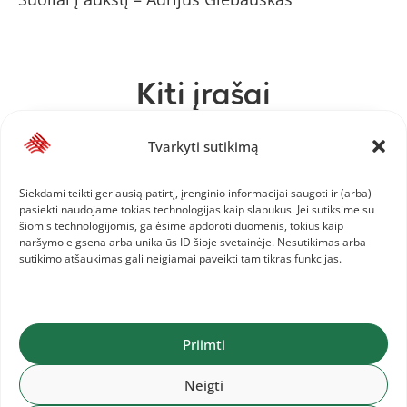
Kiti įrašai
2026-08-05
Tvarkyti sutikimą
Pasaulio jaunimo čempionatas
Siekdami teikti geriausią patirtį, įrenginio informacijai saugoti ir (arba)
pasiekti naudojame tokias technologijas kaip slapukus. Jei sutiksime su
šiomis technologijomis, galėsime apdoroti duomenis, tokius kaip
naršymo elgsena arba unikalūs ID šioje svetainėje. Nesutikimas arba
sutikimo atšaukimas gali neigiamai paveikti tam tikras funkcijas.
2026-08-04
Kvietimas treneriams į EA
kvalifikacinius kursus
Priimti
2026-08-01
Neigti
Baltijos šalių komandinis