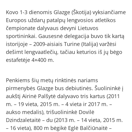
Kovo 1-3 dienomis Glazge (Škotija) vyksiančiame
Europos uždarų patalpų lengvosios atletikos
čempionate dalyvaus devyni Lietuvos
sportininkai. Gausesnė delegacija buvo tik kartą
istorijoje – 2009-aisiais Turine (Italija) varžėsi
dešimt lengvaatlečių, tačiau keturios iš jų bėgo
estafetėje 4×400 m.
Penkiems šių metų rinktinės nariams
pirmenybės Glazge bus debiutinės. Šuolininkė į
aukštį Airinė Palšytė dalyvavo tris kartus (2011
m. – 19 vieta, 2015 m. – 4 vieta ir 2017 m. –
aukso medalis), trišuolininkė Dovilė
Dzindzaletaitė – du (2013 m. – 14 vieta, 2015 m.
– 16 vieta), 800 m bėgikė Eglė Balčiūnaitė –