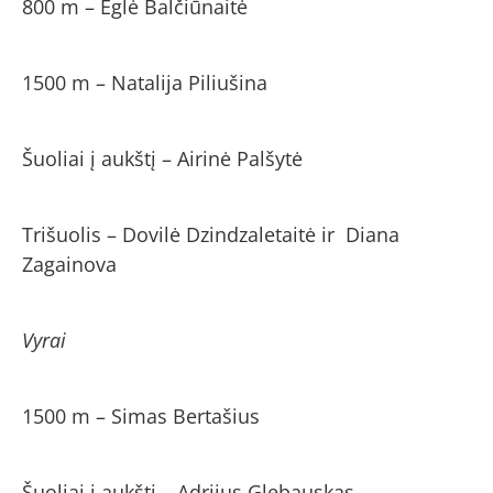
800 m – Eglė Balčiūnaitė
1500 m – Natalija Piliušina
Šuoliai į aukštį – Airinė Palšytė
Trišuolis – Dovilė Dzindzaletaitė ir Diana
Zagainova
Vyrai
1500 m – Simas Bertašius
Šuoliai į aukštį – Adrijus Glebauskas