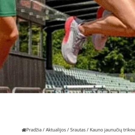
Pradžia
/
Aktualijos
/
Srautas
/
Kauno jaunučių triko