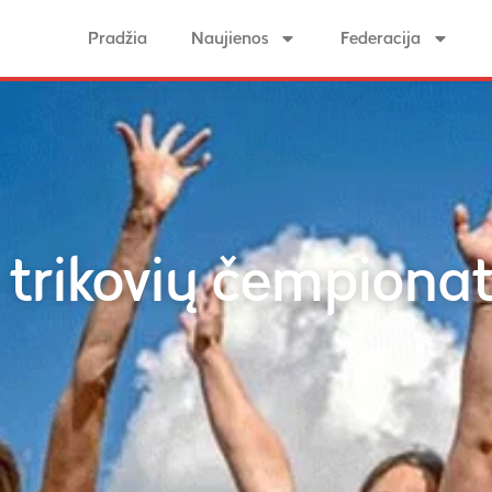
Pradžia
Naujienos
Federacija
 trikovių čempiona