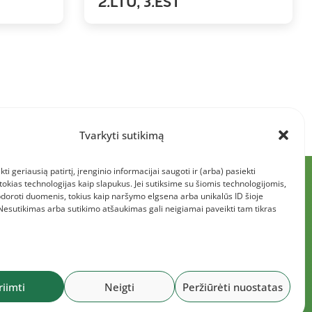
2.LTU, 3.EST
Tvarkyti sutikimą
kti geriausią patirtį, įrenginio informacijai saugoti ir (arba) pasiekti
kias technologijas kaip slapukus. Jei sutiksime su šiomis technologijomis,
doroti duomenis, tokius kaip naršymo elgsena arba unikalūs ID šioje
 Nesutikimas arba sutikimo atšaukimas gali neigiamai paveikti tam tikras
riimti
Neigti
Peržiūrėti nuostatas