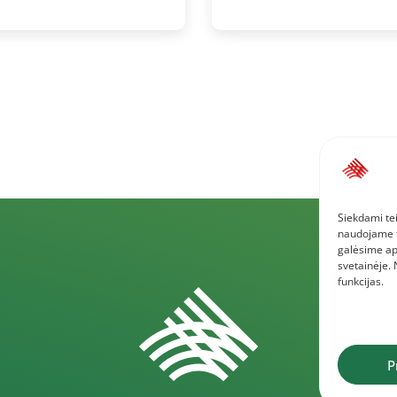
Siekdami tei
naudojame to
galėsime ap
svetainėje.
funkcijas.
P