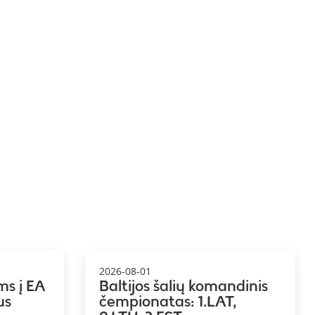
2026-08-01
ms į EA
Baltijos šalių komandinis
us
čempionatas: 1.LAT,