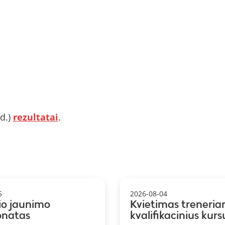
d.)
rezultatai
.
5
2026-08-04
io jaunimo
Kvietimas treneria
onatas
kvalifikacinius kurs