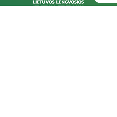
Rekvizitai
D
Kareivių g. 6-5609, 09117 Vilnius
202
pro
+370 523 39971
202
info@laf.lt
pro
Lietuvos Lengvosios Atletikos Federacija
Įmonės kodas: 190722989
202
PVM kodas: LT100012127915
pro
A/s: LT57 7300 0100 0062 7493, "Swedbank"
Spo
AB
202
202
pro