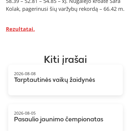
58.39 – 52.81 – 54.85 – x). Nugalėjo kroatė Sara
Kolak, pagerinusi šių varžybų rekordą – 66.42 m.
Rezultatai.
Kiti įrašai
2026-08-08
Tarptautinės vaikų žaidynės
2026-08-05
Pasaulio jaunimo čempionatas