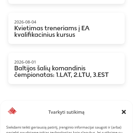
2026-08-04
Kvietimas treneriams į EA
kvalifikacinius kursus
2026-08-01
Baltijos šalių komandinis
čempionatas: 1.LAT, 2.LTU, 3.EST
Tvarkyti sutikimą
Siekdami teikti geriausią patirtį, įrenginio informacijai saugoti ir (arba)
pasiekti naudojame tokias technologijas kaip slapukus. Jei sutiksime su