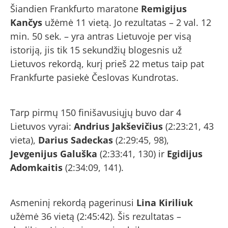
Šiandien Frankfurto maratone
Remigijus
Kančys
užėmė 11 vietą. Jo rezultatas – 2 val. 12
min. 50 sek. – yra antras Lietuvoje per visą
istoriją, jis tik 15 sekundžių blogesnis už
Lietuvos rekordą, kurį prieš 22 metus taip pat
Frankfurte pasiekė Česlovas Kundrotas.
Tarp pirmų 150 finišavusiųjų buvo dar 4
Lietuvos vyrai:
Andrius Jakševičius
(2:23:21, 43
vieta),
Darius Sadeckas
(2:29:45, 98),
Jevgenijus Galuška
(2:33:41, 130) ir
Egidijus
Adomkaitis
(2:34:09, 141).
Asmeninį rekordą pagerinusi
Lina Kiriliuk
užėmė 36 vietą (2:45:42). Šis rezultatas –