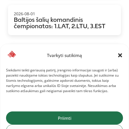
2026-08-01
Baltijos šalių komandinis
čempionatas: 1.LAT, 2.LTU, 3.EST
2026-07-28
Tvarkyti sutikimą
Baltijos komandinis čempionatas:
Lietuvos komanda ir informacija jai
Siekdami teikti geriausią patirtį, įrenginio informacijai saugoti ir (arba)
pasiekti naudojame tokias technologijas kaip slapukus. Jei sutiksime su
šiomis technologijomis, galėsime apdoroti duomenis, tokius kaip
naršymo elgsena arba unikalūs ID šioje svetainėje. Nesutikimas arba
sutikimo atšaukimas gali neigiamai paveikti tam tikras funkcijas.
Priimti