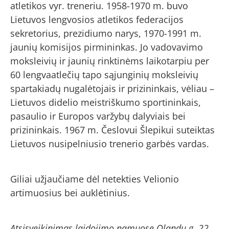
atletikos vyr. treneriu. 1958-1970 m. buvo
Lietuvos lengvosios atletikos federacijos
sekretorius, prezidiumo narys, 1970-1991 m.
jaunių komisijos pirmininkas. Jo vadovavimo
moksleivių ir jaunių rinktinėms laikotarpiu per
60 lengvaatlečių tapo sąjunginių moksleivių
spartakiadų nugalėtojais ir prizininkais, vėliau –
Lietuvos didelio meistriškumo sportininkais,
pasaulio ir Europos varžybų dalyviais bei
prizininkais. 1967 m. Česlovui Šlepikui suteiktas
Lietuvos nusipelniusio trenerio garbės vardas.
Giliai užjaučiame dėl netekties Velionio
artimuosius bei auklėtinius.
Atsisveikinimas laidojimo namuose Olandų g. 22,