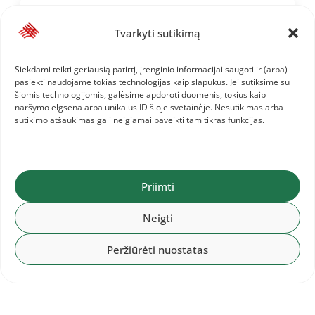
2026-08-01
Baltijos šalių komandinis
Tvarkyti sutikimą
čempionatas: 1.LAT, 2.LTU, 3.EST
Siekdami teikti geriausią patirtį, įrenginio informacijai saugoti ir (arba)
pasiekti naudojame tokias technologijas kaip slapukus. Jei sutiksime su
šiomis technologijomis, galėsime apdoroti duomenis, tokius kaip
naršymo elgsena arba unikalūs ID šioje svetainėje. Nesutikimas arba
2026-07-28
sutikimo atšaukimas gali neigiamai paveikti tam tikras funkcijas.
Baltijos komandinis čempionatas:
Lietuvos komanda ir informacija jai
Priimti
Neigti
Peržiūrėti nuostatas