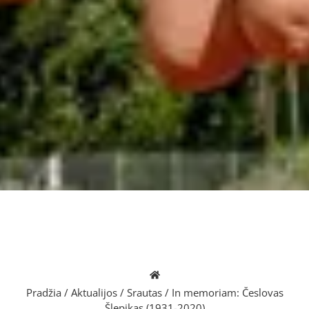
Pradžia
/
Aktualijos
/
Srautas
/
In memoriam: Česlovas
Šlepikas (1931-2020)