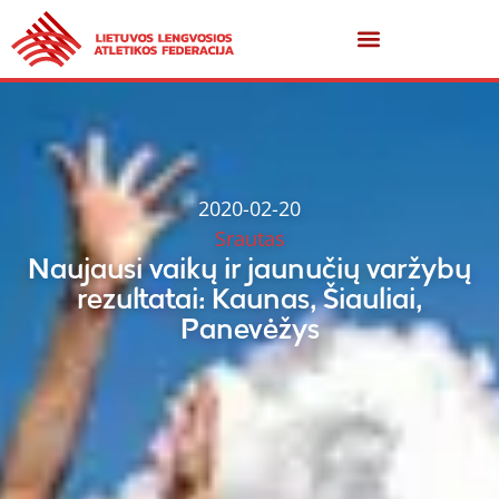
2020-02-20
Srautas
Naujausi vaikų ir jaunučių varžybų
rezultatai: Kaunas, Šiauliai,
Panevėžys