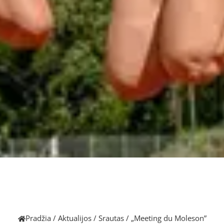
Pradžia
/
Aktualijos
/
Srautas
/
„Meeting du Moleson”