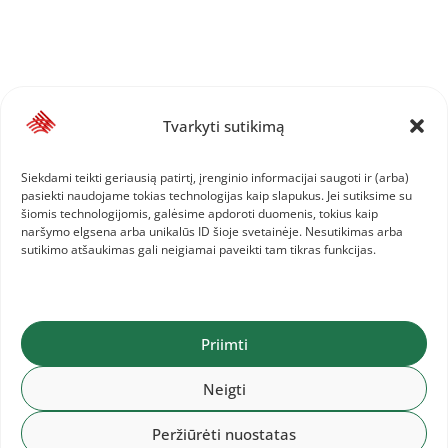
Tvarkyti sutikimą
Siekdami teikti geriausią patirtį, įrenginio informacijai saugoti ir (arba)
pasiekti naudojame tokias technologijas kaip slapukus. Jei sutiksime su
šiomis technologijomis, galėsime apdoroti duomenis, tokius kaip
naršymo elgsena arba unikalūs ID šioje svetainėje. Nesutikimas arba
sutikimo atšaukimas gali neigiamai paveikti tam tikras funkcijas.
Priimti
Neigti
Peržiūrėti nuostatas