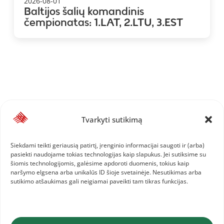
2026-08-01
Baltijos šalių komandinis
čempionatas: 1.LAT, 2.LTU, 3.EST
Tvarkyti sutikimą
Siekdami teikti geriausią patirtį, įrenginio informacijai saugoti ir (arba)
pasiekti naudojame tokias technologijas kaip slapukus. Jei sutiksime su
šiomis technologijomis, galėsime apdoroti duomenis, tokius kaip
naršymo elgsena arba unikalūs ID šioje svetainėje. Nesutikimas arba
sutikimo atšaukimas gali neigiamai paveikti tam tikras funkcijas.