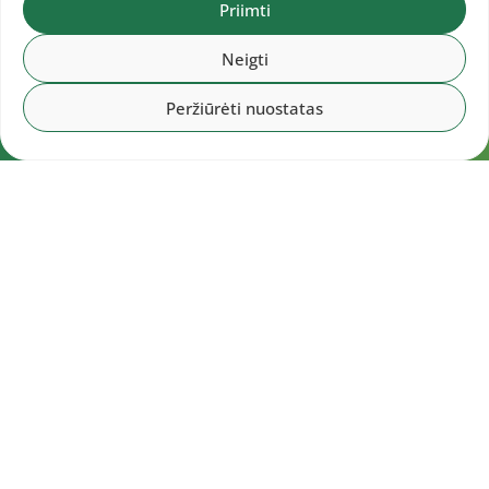
Priimti
Neigti
Peržiūrėti nuostatas
Navigacija
Pradžia
Aktualijos
Dokumentai
Galerijos