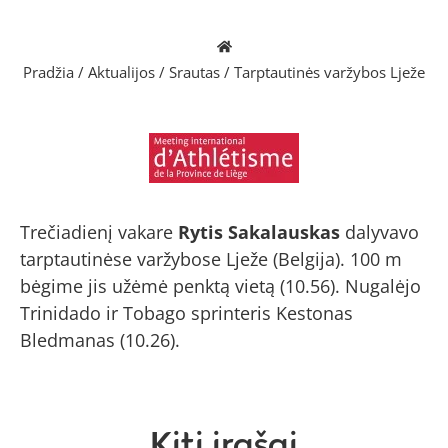
Pradžia
/
Aktualijos
/
Srautas
/
Tarptautinės varžybos Lježe
Trečiadienį vakare
Rytis Sakalauskas
dalyvavo
tarptautinėse varžybose Lježe (Belgija). 100 m
bėgime jis užėmė penktą vietą (10.56). Nugalėjo
Trinidado ir Tobago sprinteris Kestonas
Bledmanas (10.26).
Kiti įrašai