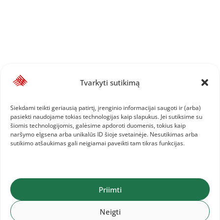
Tvarkyti sutikimą
Siekdami teikti geriausią patirtį, įrenginio informacijai saugoti ir (arba)
pasiekti naudojame tokias technologijas kaip slapukus. Jei sutiksime su
šiomis technologijomis, galėsime apdoroti duomenis, tokius kaip
naršymo elgsena arba unikalūs ID šioje svetainėje. Nesutikimas arba
sutikimo atšaukimas gali neigiamai paveikti tam tikras funkcijas.
Priimti
Neigti