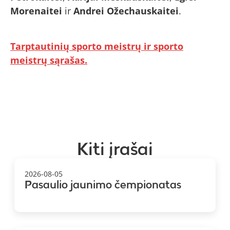
Morenaitei
ir
Andrei Ožechauskaitei
.
Tarptautinių sporto meistrų ir sporto
meistrų sąrašas.
Kiti įrašai
2026-08-05
Pasaulio jaunimo čempionatas