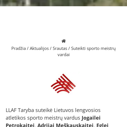
Pradžia
/
Aktualijos
/
Srautas
/
Suteikti sporto meistrų
vardai
LLAF Taryba suteikė Lietuvos lengvosios
atletikos sporto meistrų vardus
Jogailei
Petrokaitei
,
Adrijai Meškauskaitei
,
Eglei