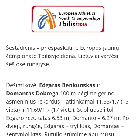
Šeštadienis – priešpaskutinė Europos jaunių
čempionato Tbilisyje diena. Lietuviai varžėsi
šešiose rungtyse.
Dešimtkovė.
Edgaras Benkunskas
ir
Domantas Dobrega
100 m bėgime gerino
asmeninius rekordus – atitinkamai 11.55/1.7 (15
vieta) ir 11.69/1.7 (17 vieta). Šuoliuose į tolį
Edgaro rezultatas 6.53 m, Domanto – 6.27 m. Po
dviejų rungčių Edgaras – tryliktas, Domantas –
septynioliktas. Rutulio stūmime abu mūsų