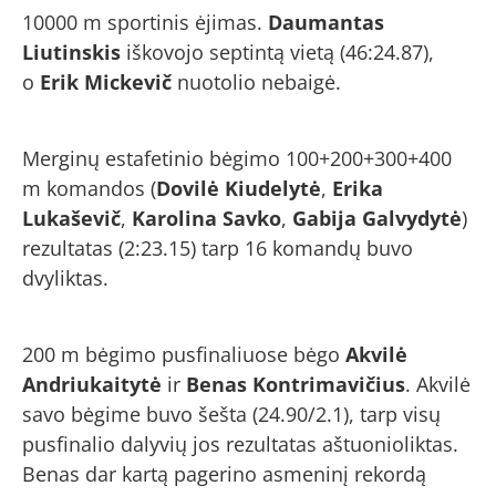
10000 m sportinis ėjimas.
Daumantas
Liutinskis
iškovojo septintą vietą (46:24.87),
o
Erik Mickevič
nuotolio nebaigė.
Merginų estafetinio bėgimo 100+200+300+400
m komandos (
Dovilė Kiudelytė
,
Erika
Lukaševič
,
Karolina Savko
,
Gabija Galvydytė
)
rezultatas (2:23.15) tarp 16 komandų buvo
dvyliktas.
200 m bėgimo pusfinaliuose bėgo
Akvilė
Andriukaitytė
ir
Benas Kontrimavičius
. Akvilė
savo bėgime buvo šešta (24.90/2.1), tarp visų
pusfinalio dalyvių jos rezultatas aštuonioliktas.
Benas dar kartą pagerino asmeninį rekordą