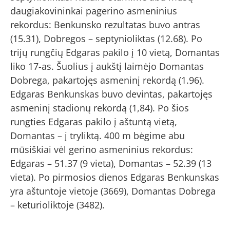
daugiakovininkai pagerino asmeninius
rekordus: Benkunsko rezultatas buvo antras
(15.31), Dobregos – septynioliktas (12.68). Po
trijų rungčių Edgaras pakilo į 10 vietą, Domantas
liko 17-as. Šuolius į aukštį laimėjo Domantas
Dobrega, pakartojęs asmeninį rekordą (1.96).
Edgaras Benkunskas buvo devintas, pakartojęs
asmeninį stadionų rekordą (1,84). Po šios
rungties Edgaras pakilo į aštuntą vietą,
Domantas – į tryliktą. 400 m bėgime abu
mūsiškiai vėl gerino asmeninius rekordus:
Edgaras – 51.37 (9 vieta), Domantas – 52.39 (13
vieta). Po pirmosios dienos Edgaras Benkunskas
yra aštuntoje vietoje (3669), Domantas Dobrega
– keturioliktoje (3482).