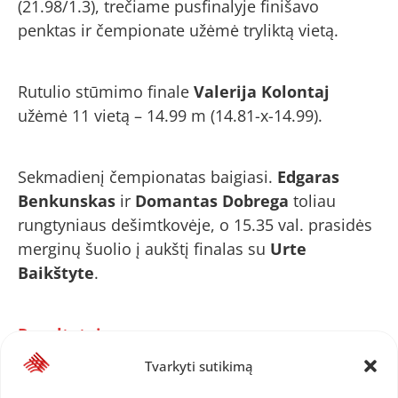
(21.98/1.3), trečiame pusfinalyje finišavo
penktas ir čempionate užėmė tryliktą vietą.
Rutulio stūmimo finale
Valerija Kolontaj
užėmė 11 vietą – 14.99 m (14.81-x-14.99).
Sekmadienį čempionatas baigiasi.
Edgaras
Benkunskas
ir
Domantas Dobrega
toliau
rungtyniaus dešimtkovėje, o 15.35 val. prasidės
merginų šuolio į aukštį finalas su
Urte
Baikštyte
.
Rezultatai.
Tvarkyti sutikimą