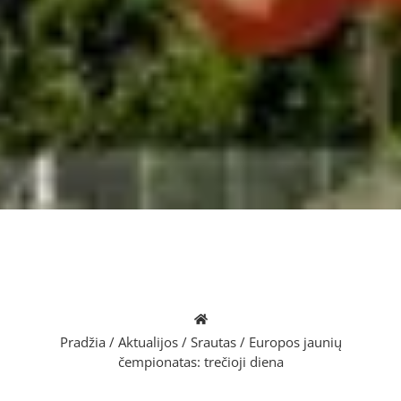
Pradžia
/
Aktualijos
/
Srautas
/
Europos jaunių
čempionatas: trečioji diena