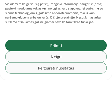
Siekdami teikti geriausią patirtį, įrenginio informacijai saugoti ir (arba)
Kiti įrašai
pasiekti naudojame tokias technologijas kaip slapukus. Jei sutiksime su
šiomis technologijomis, galėsime apdoroti duomenis, tokius kaip
naršymo elgsena arba unikalūs ID šioje svetainėje. Nesutikimas arba
2026-08-05
sutikimo atšaukimas gali neigiamai paveikti tam tikras funkcijas.
Pasaulio jaunimo čempionatas
Priimti
2026-08-04
Neigti
Kvietimas treneriams į EA
kvalifikacinius kursus
Peržiūrėti nuostatas
2026-08-01
Baltijos šalių komandinis
čempionatas: 1.LAT, 2.LTU, 3.EST