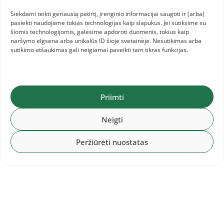
tęsė varžybas pusfinalyje. Jame ji buvo greitesnė
Siekdami teikti geriausią patirtį, įrenginio informacijai saugoti ir (arba)
(11.80/1.0), bet savo bėgime užėmė tik aštuntą
pasiekti naudojame tokias technologijas kaip slapukus. Jei sutiksime su
šiomis technologijomis, galėsime apdoroti duomenis, tokius kaip
vietą, o tarp visų pusfinalio dalyvių jos laikas
naršymo elgsena arba unikalūs ID šioje svetainėje. Nesutikimas arba
buvo 21-as.
sutikimo atšaukimas gali neigiamai paveikti tam tikras funkcijas.
800 m bėgime asmeninį rekordą pagerinusi
(2:09.21)
Eglė Vaitulevičiūtė
baigė čempionatą
Priimti
užimdama 19-ą vietą.
Neigti
Peržiūrėti nuostatas
Disko metimo kvalifikacinėse varžybose 19 vietą
užėmė
Paulina Stuglytė
– 45.75 m (x – 45.75 –
x).
Airidas Zabaras
šuolyje į tolį užėmė 20 vietą –
7.11 m (x – 7.11/0.8 – 5.24/0.7).