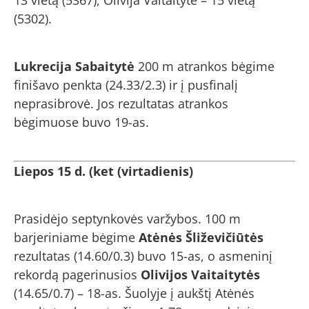
(5302).
Lukrecija Sabaitytė
200 m atrankos bėgime
finišavo penkta (24.33/2.3) ir į pusfinalį
neprasibrovė. Jos rezultatas atrankos
bėgimuose buvo 19-as.
Liepos 15 d. (ket (virtadienis)
Prasidėjo septynkovės varžybos. 100 m
barjeriniame bėgime
Atėnės Šliževičiūtės
rezultatas (14.60/0.3) buvo 15-as, o asmeninį
rekordą pagerinusios
Olivijos Vaitaitytės
(14.65/0.7) – 18-as. Šuolyje į aukštį Atėnės