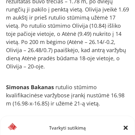
rezultatas buvo trečias – 1.78 m, po dviejų
rungčių ji pakilo į penktą vietą. Olivija įveikė 1.69
m aukštį ir prieš rutulio stūmimą užėmė 17
vietą. Po rutulio stūmimo Olivija (10.84) išliko
toje pačioje vietoje, o Atėnė (9.49) nukrito į 14
vietą. Po 200 m bėgimo (Atėnė – 26.14/-0.2,
Olivija – 26.48/0.7) paaiškėjo, kad antrą varžybų
dieną Atėnė pradės būdama 18-oje vietoje, o
Olivija – 20-oje.
Simonas Bakanas
rutulio stūmimo
kvalifikacinėse varžybose įrankį nustūmė 16.98
m (16.98-x-16.85) ir užėmė 21-ą vietą.
100 m antrame atrankos bėgime
Andrė
Tvarkyti sutikimą
Ožechauskaitė
finišavo ketvirta (11.85/1.1) ir