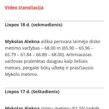
Video transliacija
Liepos 18 d. (sekmadienis)
Mykolas Alekna
aiškia persvara laimėjo disko
metimo varžybas – 68.00 m (65.90 – 65.96 –
65.79 – 61.84 – 66.89 – 68.00). Artimiausias
varžovas pralenktas daugiau kaip šešiais
metrais, pergalei būtų užtekę ir prasčiausio
Mykolo metimo.
Liepos 17 d. (šeštadienis)
Mykolas Alekna
pirmu metimu (61.55) įvykdė