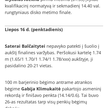
kvalifikacinį normatyvą ir sekmadienį 14.40 val.
rungtyniaus disko metimo finale.
Liepos 16 d. (penktadienis)
Saterai Balčaitytei
nepavyko patekti į šuolio į
aukštį finalines varžybas. Peršokusi kartelę 1.74
m (1.65/1 1.70/1 1.74/1 1.78/xxx) aukštyje, ji
pasidalino 20-21 vietas.
100 m barjerinio bėgimo antrame atrankos
bėgime
Gabija Klimukaitė
pakartojo asmeninį
rekordą ir finišavo penkta (14.14/0.6). Tai buvo
26-as rezultatas tarp visų penkių bėgimų