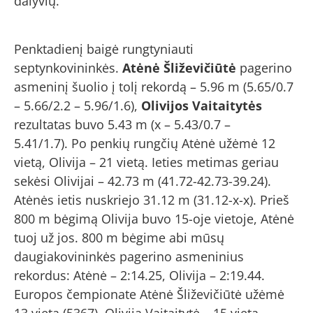
dalyvių.
Penktadienį baigė rungtyniauti
septynkovininkės.
Atėnė Šliževičiūtė
pagerino
asmeninį šuolio į tolį rekordą – 5.96 m (5.65/0.7
– 5.66/2.2 – 5.96/1.6),
Olivijos Vaitaitytės
rezultatas buvo 5.43 m (x – 5.43/0.7 –
5.41/1.7). Po penkių rungčių Atėnė užėmė 12
vietą, Olivija – 21 vietą. Ieties metimas geriau
sekėsi Olivijai – 42.73 m (41.72-42.73-39.24).
Atėnės ietis nuskriejo 31.12 m (31.12-x-x). Prieš
800 m bėgimą Olivija buvo 15-oje vietoje, Atėnė
tuoj už jos. 800 m bėgime abi mūsų
daugiakovininkės pagerino asmeninius
rekordus: Atėnė – 2:14.25, Olivija – 2:19.44.
Europos čempionate Atėnė Šliževičiūtė užėmė
13 vietą (5367), Olivija Vaitaitytė – 15 vietą