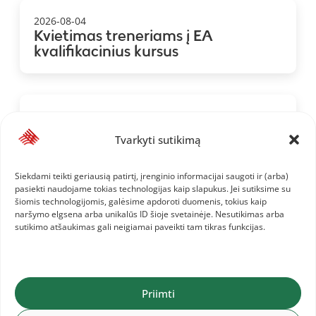
2026-08-04
Kvietimas treneriams į EA
kvalifikacinius kursus
2026-08-01
Baltijos šalių komandinis
Tvarkyti sutikimą
čempionatas: 1.LAT, 2.LTU, 3.EST
Siekdami teikti geriausią patirtį, įrenginio informacijai saugoti ir (arba)
pasiekti naudojame tokias technologijas kaip slapukus. Jei sutiksime su
šiomis technologijomis, galėsime apdoroti duomenis, tokius kaip
naršymo elgsena arba unikalūs ID šioje svetainėje. Nesutikimas arba
sutikimo atšaukimas gali neigiamai paveikti tam tikras funkcijas.
Priimti