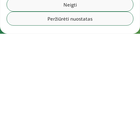
Neigti
Peržiūrėti nuostatas
Navigacija
Pradžia
Aktualijos
Dokumentai
Galerijos