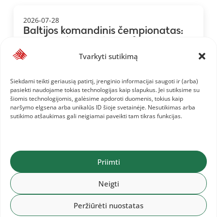
2026-07-28
Baltijos komandinis čempionatas:
Lietuvos komanda ir informacija jai
Tvarkyti sutikimą
Siekdami teikti geriausią patirtį, įrenginio informacijai saugoti ir (arba)
pasiekti naudojame tokias technologijas kaip slapukus. Jei sutiksime su
šiomis technologijomis, galėsime apdoroti duomenis, tokius kaip
naršymo elgsena arba unikalūs ID šioje svetainėje. Nesutikimas arba
sutikimo atšaukimas gali neigiamai paveikti tam tikras funkcijas.
Priimti
Neigti
Peržiūrėti nuostatas