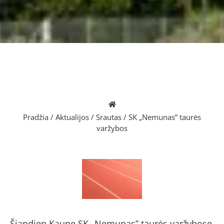
Pradžia
/
Aktualijos
/
Srautas
/
SK „Nemunas” taurės
varžybos
Šiandien Kaune SK „Nemunas” taurės varžybose