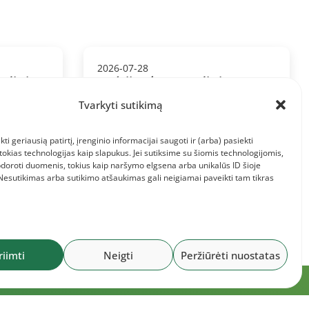
2026-07-28
ndinis
Baltijos komandinis
,
čempionatas: Lietuvos
Tvarkyti sutikimą
komanda ir informacija jai
kti geriausią patirtį, įrenginio informacijai saugoti ir (arba) pasiekti
kias technologijas kaip slapukus. Jei sutiksime su šiomis technologijomis,
doroti duomenis, tokius kaip naršymo elgsena arba unikalūs ID šioje
 Nesutikimas arba sutikimo atšaukimas gali neigiamai paveikti tam tikras
riimti
Neigti
Peržiūrėti nuostatas