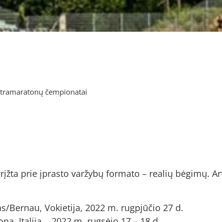
ultramaratonų čempionatai
grįžta prie įprasto varžybų formato – realių bėgimų. A
as/Bernau, Vokietija, 2022 m. rugpjūčio 27 d.
ona, Italija, 2022 m. rugsėjo 17 – 18 d.