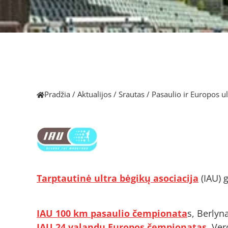
Pradžia
/
Aktualijos
/
Srautas
/
Pasaulio ir Europos 
Tarptautinė ultra bėgikų asociacija
(IAU) 
IAU 100 km pasaulio čempionata
s, Berlyn
IAU 24 valandų Europos čempionatas
, Ver