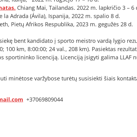
natas.
Chiang Mai, Tailandas. 2022 m. lapkričio 3 – 6 
de la Adrada (Ávila), Ispanija, 2022 m. spalio 8 d.
th, Pietų Afrikos Respublika, 2023 m. gegužės 28 d.
siekę bent kandidato į sporto meistro vardą lygio rez
00; 100 km, 8:00:00; 24 val., 208 km). Pasiektas rezulta
s sportininko licenciją. Licenciją įsigyti galima LLAF n
vauti minėtose varžybose turėtų susisiekti šiais kontakt
mail.com
+37069809044