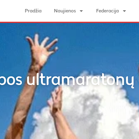
Pradžia
Naujienos
Federacija
opos ultramaratonų