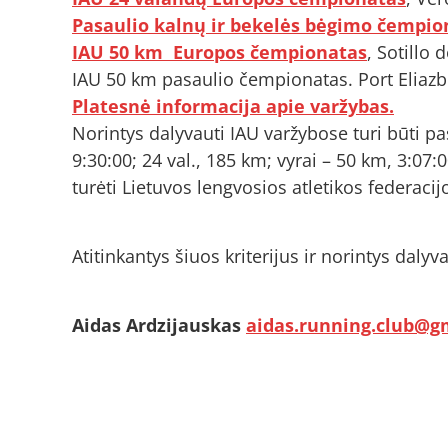
Pasaulio kalnų ir bekelės bėgimo čempio
IAU 50 km Europos čempionatas
, Sotillo 
IAU 50 km pasaulio čempionatas. Port Eliazbe
Platesnė informacija apie varžybas.
Norintys dalyvauti IAU varžybose turi būti pa
9:30:00; 24 val., 185 km; vyrai – 50 km, 3:07:
turėti Lietuvos lengvosios atletikos federacijo
Atitinkantys šiuos kriterijus ir norintys daly
Aidas Ardzijauskas
aidas.running.club@g