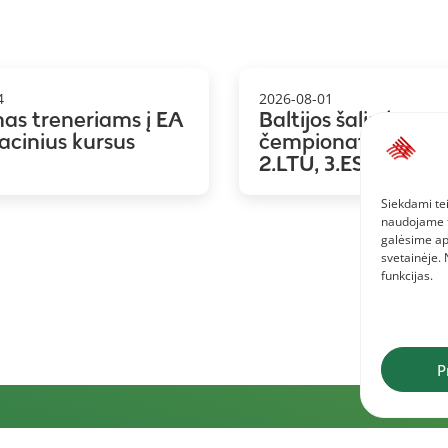
4
2026-08-01
mas treneriams į EA
Baltijos šalių koma
kacinius kursus
čempionatas: 1.LAT
2.LTU, 3.EST
Siekdami tei
naudojame to
galėsime ap
svetainėje.
funkcijas.
P