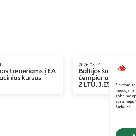
4
2026-08-01
mas treneriams į EA
Baltijos šalių koma
kacinius kursus
čempionatas: 1.LAT
2.LTU, 3.EST
Siekdami tei
naudojame to
galėsime ap
svetainėje.
funkcijas.
P