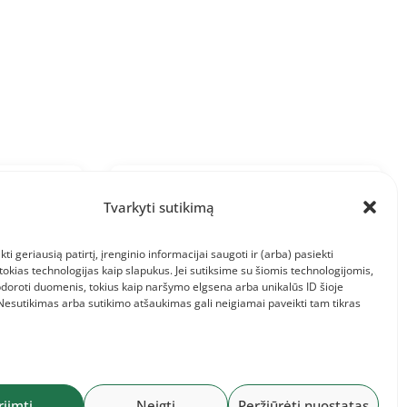
2026-07-28
Tvarkyti sutikimą
ndinis
Baltijos komandinis
,
čempionatas: Lietuvos
komanda ir informacija jai
kti geriausią patirtį, įrenginio informacijai saugoti ir (arba) pasiekti
kias technologijas kaip slapukus. Jei sutiksime su šiomis technologijomis,
doroti duomenis, tokius kaip naršymo elgsena arba unikalūs ID šioje
 Nesutikimas arba sutikimo atšaukimas gali neigiamai paveikti tam tikras
riimti
Neigti
Peržiūrėti nuostatas