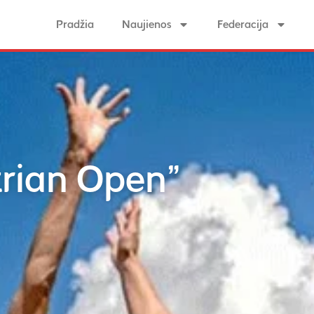
Pradžia
Naujienos
Federacija
trian Open”