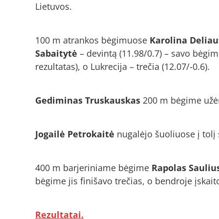
Lietuvos.
100 m atrankos bėgimuose
Karolina Deliau
Sabaitytė
– devintą (11.98/0.7) – savo bėgimu
rezultatas), o Lukrecija – trečia (12.07/-0.6).
Gediminas Truskauskas
200 m bėgime užėmė
Jogailė Petrokaitė
nugalėjo šuoliuose į tolį 
400 m barjeriniame bėgime
Rapolas Sauliu
bėgime jis finišavo trečias, o bendroje įskait
Rezultatai.