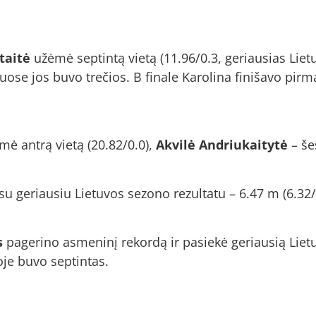
taitė
užėmė septintą vietą (11.96/0.3, geriausias Liet
ose jos buvo trečios. B finale Karolina finišavo pirma
 antrą vietą (20.82/0.0),
Akvilė Andriukaitytė
– šeš
su geriausiu Lietuvos sezono rezultatu – 6.47 m (6.32/0
s
pagerino asmeninį rekordą ir pasiekė geriausią Liet
oje buvo septintas.