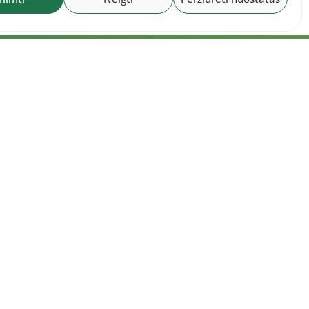
okumentai
6 m. liepos 30 d. LLAF Tarybos posėdžio
tokolas