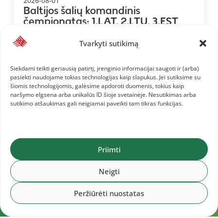
2026-08-01
Baltijos šalių komandinis
čempionatas: 1.LAT, 2.LTU, 3.EST
Tvarkyti sutikimą
Siekdami teikti geriausią patirtį, įrenginio informacijai saugoti ir (arba)
pasiekti naudojame tokias technologijas kaip slapukus. Jei sutiksime su
šiomis technologijomis, galėsime apdoroti duomenis, tokius kaip
naršymo elgsena arba unikalūs ID šioje svetainėje. Nesutikimas arba
sutikimo atšaukimas gali neigiamai paveikti tam tikras funkcijas.
Priimti
Neigti
Peržiūrėti nuostatas