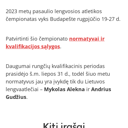
2023 metų pasaulio lengvosios atletikos
čempionatas vyks Budapešte rugpjūčio 19-27 d.
Patvirtinti šio čempionato
normatyvai ir
kvalifikacijos sąlygos
.
Daugumai rungčių kvalifikacinis periodas
prasidėjo š.m. liepos 31 d., todėl šiuo metu
normatyvus jau yra įvykdę tik du Lietuvos
lengvaatlečiai –
Mykolas Alekna
ir
Andrius
Gudžius
.
Kiti įrašai